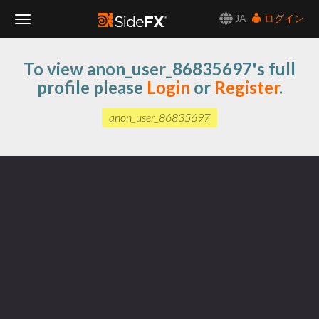
JA
ログイン
Toggle
To view anon_user_86835697's full
Navigation
profile please
Login
or
Register
.
anon_user_86835697