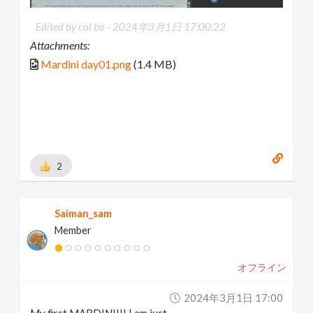
Edited by col bo -
2024年3月1日 17:00:22
Attachments:
Mardini day01.png
(1.4 MB)
2
Saiman_sam
Member
オフライン
2024年3月1日 17:00
My first MARDINI!!! I am just