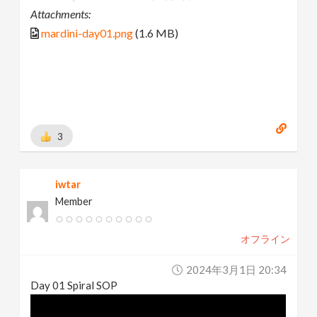
Attachments:
mardini-day01.png
(1.6 MB)
3
iwtar
Member
オフライン
2024年3月1日 20:34
Day 01 Spiral SOP