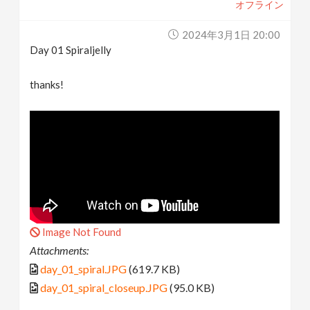
オフライン
2024年3月1日 20:00
Day 01 Spiraljelly
thanks!
Image Not Found
Attachments:
day_01_spiral.JPG
(619.7 KB)
day_01_spiral_closeup.JPG
(95.0 KB)