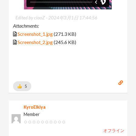
Edited by ciaoZ -
2024年3月1日 17:44:56
Attachments:
Screenshot_1.jpg
(271.3 KB)
Screenshot_2.jpg
(245.6 KB)
5
KyroElkiya
Member
オフライン