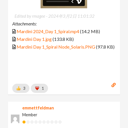
Edited by rmagee -
2024年3月2日 11:01:32
Attachments:
Mardini 2024_Day 1_Spiral.mp4
(14.2 MB)
Mardini Day 1.jpg
(133.8 KB)
Mardini Day 1_Spiral Node_Solaris.PNG
(97.8 KB)
3
1
emmettfeldman
Member