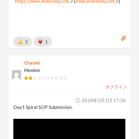
https://www.andreaskj.com
[
www.andreaskj.com
]
3
1
Chaseb
Member
オフライン
2024年3月1日 17:36
Day1 Spiral SOP Submission.