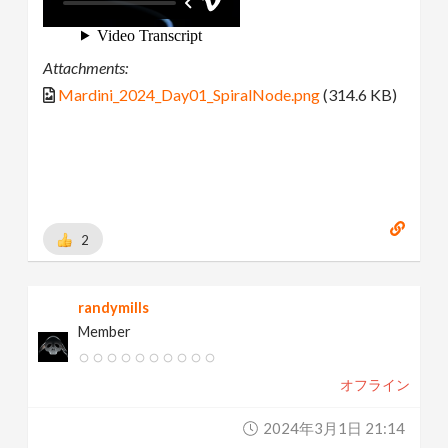
Attachments:
Mardini_2024_Day01_SpiralNode.png
(314.6 KB)
2
randymills
Member
オフライン
2024年3月1日 21:14