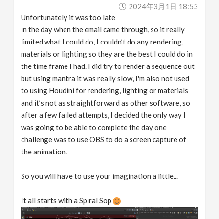
2024年3月1日 18:53
Unfortunately it was too late
in the day when the email came through, so it really
limited what I could do, I couldn’t do any rendering,
materials or lighting so they are the best I could do in
the time frame I had. I did try to render a sequence out
but using mantra it was really slow, I'm also not used
to using Houdini for rendering, lighting or materials
and it’s not as straightforward as other software, so
after a few failed attempts, I decided the only way I
was going to be able to complete the day one
challenge was to use OBS to do a screen capture of
the animation.
So you will have to use your imagination a little...
It all starts with a Spiral Sop