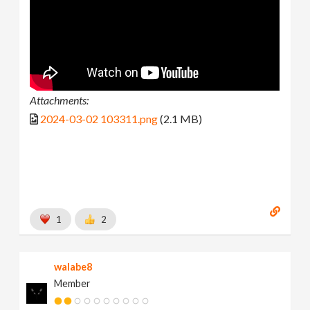
Attachments:
2024-03-02 103311.png
(2.1 MB)
1
2
walabe8
Member