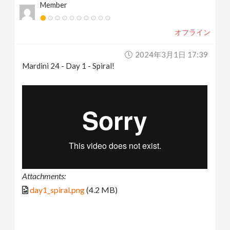
Member
オフライン
2024年3月1日 17:39
Mardini 24 - Day 1 - Spiral!
Attachments:
day1_spiral.png
(4.2 MB)