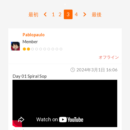
v
最初
1
2
3
4
最後
i
Pablopaulo
g
Member
a
オフライン
t
2024年3月1日 16:06
Day 01 Spiral Sop
i
o
n