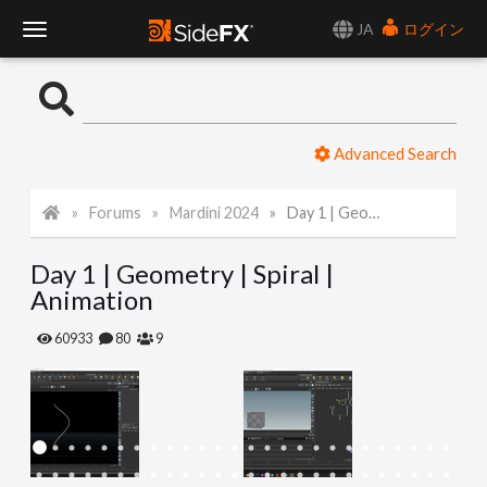
JA
ログイン
T
o
Advanced Search
g
Forums
Mardini 2024
Day 1 | Geometry | Spiral | Animation
g
Day 1 | Geometry | Spiral |
l
Animation
e
60933
80
9
N
a