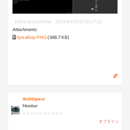
Edited by KyroElkiya -
2024年3月3日 20:27:22
Attachments:
SpiralSop.PNG
(348.7 KB)
ibuildspace
Member
オフライン