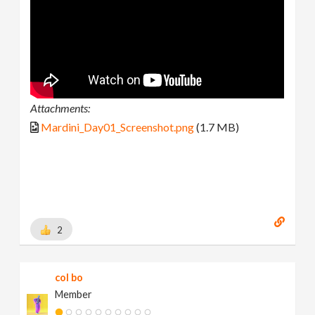
Attachments:
Mardini_Day01_Screenshot.png
(1.7 MB)
2
col bo
Member