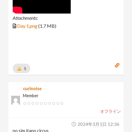
Attachments:
Day 1.png
(1.7 MB)
5
curlnoise
Member
オフライン
2024年3月1日 12:36
no sim itano circus