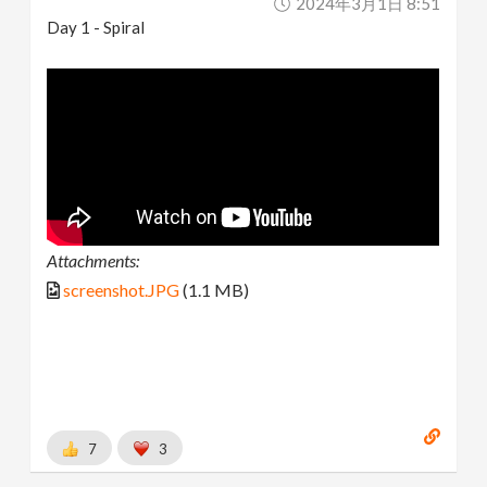
2024年3月1日 8:51
Day 1 - Spiral
Attachments:
screenshot.JPG
(1.1 MB)
7
3