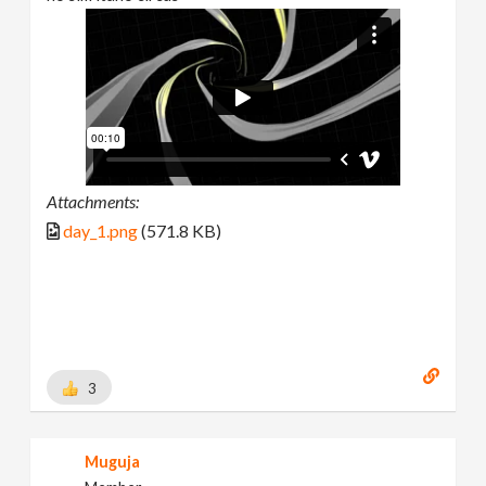
Attachments:
day_1.png
(571.8 KB)
3
Muguja