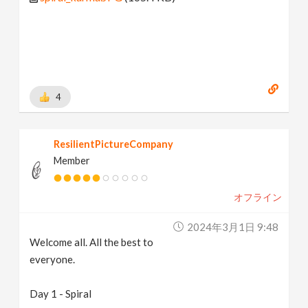
4
ResilientPictureCompany
Member
オフライン
2024年3月1日 9:48
Welcome all. All the best to
everyone.
Day 1 - Spiral