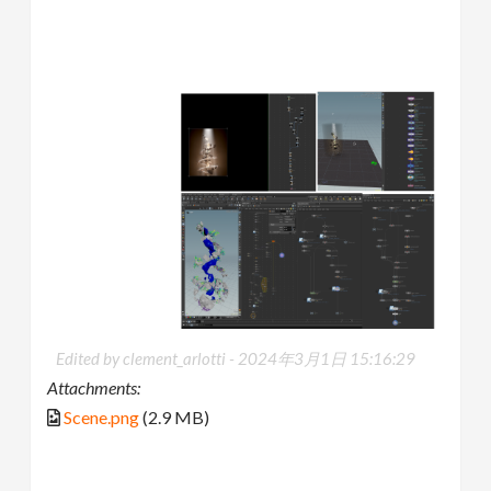
Edited by clement_arlotti -
2024年3月1日 15:16:29
Attachments:
Scene.png
(2.9 MB)