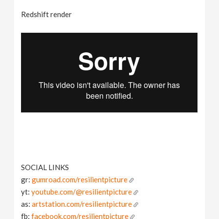
Redshift render
SOCIAL LINKS
gr:
gumroad.com/resilientpicture
yt:
youtube.com/@resilientpicture
as:
artstation.com/resilientpicture
fb:
facebook.com/resilientpicture