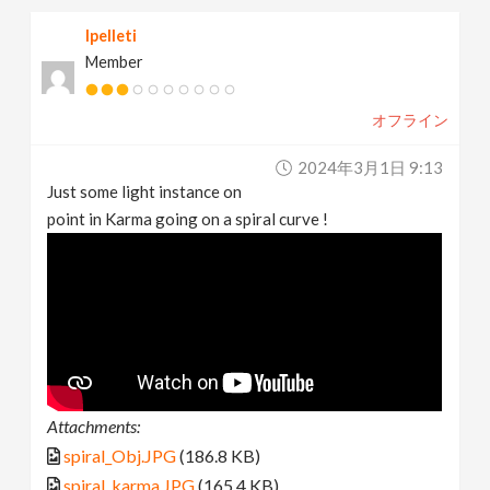
lpelleti
Member
オフライン
2024年3月1日 9:13
Just some light instance on
point in Karma going on a spiral curve !
Attachments:
spiral_Obj.JPG
(186.8 KB)
spiral_karma.JPG
(165.4 KB)