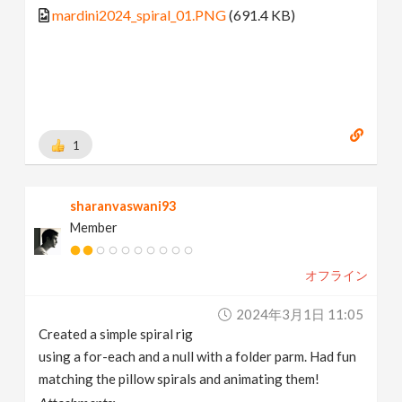
mardini2024_spiral_01.PNG
(691.4 KB)
1
sharanvaswani93
Member
オフライン
2024年3月1日 11:05
Created a simple spiral rig
using a for-each and a null with a folder parm. Had fun
matching the pillow spirals and animating them!