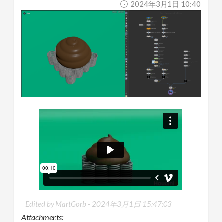
2024年3月1日 10:40
Edited by MartGorb -
2024年3月1日 15:47:03
Attachments: