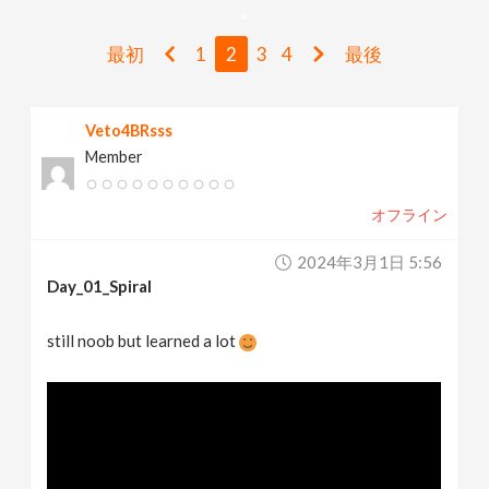
v
最初
1
2
3
4
最後
i
Veto4BRsss
g
Member
a
オフライン
t
2024年3月1日 5:56
Day_01_Spiral
i
still noob but learned a lot
o
n