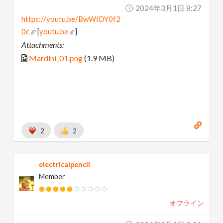
2024年3月1日 8:27
https://youtu.be/BwWIDY0f2
0c
[
youtu.be
]
Attachments:
Mardini_01.png
(1.9 MB)
2
2
electricalpencil
Member
オフライン