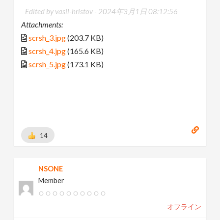
Edited by vasil-hristov -
2024年3月1日 08:12:56
Attachments:
scrsh_3.jpg
(203.7 KB)
scrsh_4.jpg
(165.6 KB)
scrsh_5.jpg
(173.1 KB)
14
NSONE
Member
オフライン