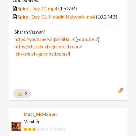
Attachments:
Spiral_Day_01.mp4
(1.5 MB)
Spiral_Day_01_HoudiniNetwork.mp4
(10.2 MB)
Sharan Vaswani
https://youtu.be/v2q5iE4iHxI
[
youtu.be
]
https://chakshuvfx.gumroad.com
[
chakshuvfx.gumroad.com
]
2
Matt_McMahon
Member