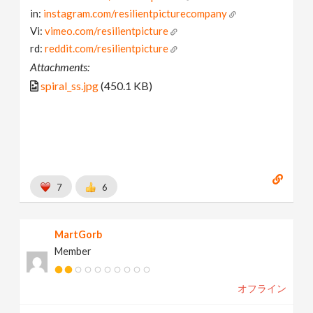
in:
instagram.com/resilientpicturecompany
Vi:
vimeo.com/resilientpicture
rd:
reddit.com/resilientpicture
Attachments:
spiral_ss.jpg
(450.1 KB)
7
6
MartGorb
Member
オフライン