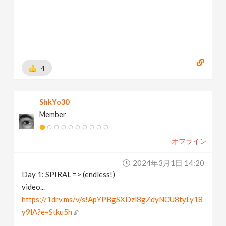
4
ShkYo30
Member
オフライン
2024年3月1日 14:20
Day 1: SPIRAL => (endless!)
video...
https://1drv.ms/v/s!ApYPBgSXDzl8gZdyNCU8tyLy18
y9lA?e=Stku5h