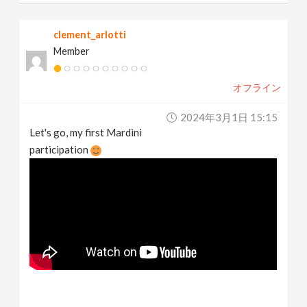
clement_arlotti
Member
オフライン
2024年3月1日 15:15
Let's go, my first Mardini
participation