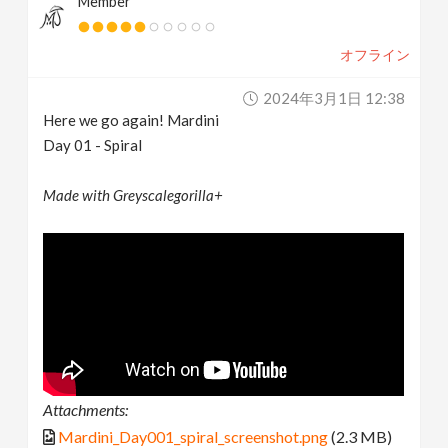
Member
オフライン
2024年3月1日 12:38
Here we go again! Mardini
Day 01 - Spiral
Made with Greyscalegorilla+
Attachments:
Mardini_Day001_spiral_screenshot.png
(2.3 MB)