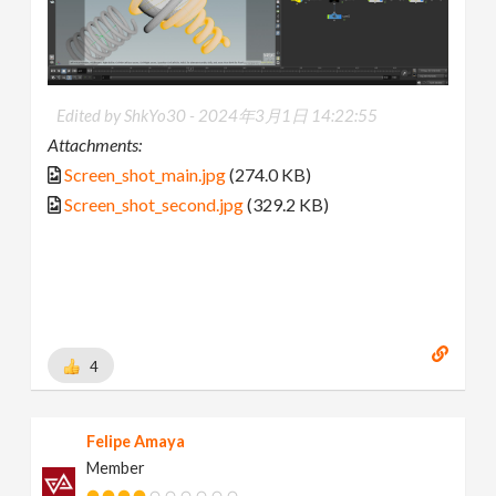
Edited by ShkYo30 -
2024年3月1日 14:22:55
Attachments:
Screen_shot_main.jpg
(274.0 KB)
Screen_shot_second.jpg
(329.2 KB)
4
Felipe Amaya
Member