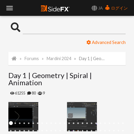
JA
ログイン
T
o
Advanced Search
g
Forums
Mardini 2024
Day 1 | Geometry | Spiral | Animation
g
Day 1 | Geometry | Spiral |
l
Animation
e
61255
80
9
N
a