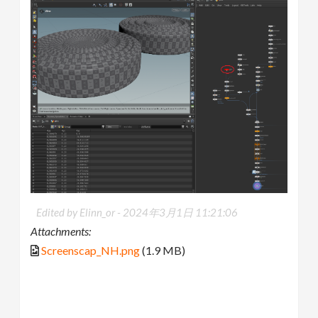
Edited by Elinn_or -
2024年3月1日 11:21:06
Attachments:
Screenscap_NH.png
(1.9 MB)