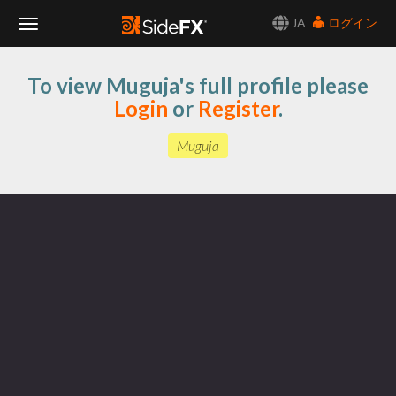
JA
ログイン
Toggle
To view Muguja's full profile please
Navigation
Login
or
Register
.
Muguja