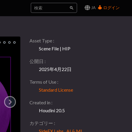
JA
ログイン
Asset Type
Scene File | HIP
公開日
2025年4月22日
Terms of Use
Standard License
Created in
Houdini 20.5
カテゴリー
SideFX Labs
,
AI & ML