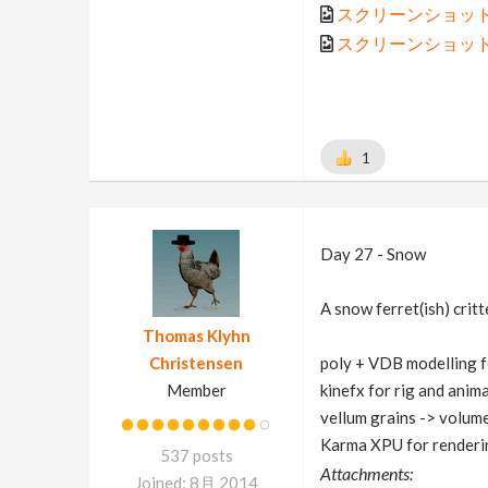
スクリーンショット 202
スクリーンショット 202
1
Day 27 - Snow
A snow ferret(ish) critt
Thomas Klyhn
Christensen
poly + VDB modelling f
Member
kinefx for rig and anim
vellum grains -> volum
Karma XPU for renderi
537 posts
Attachments:
Joined: 8月 2014