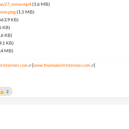
day27_snow.mp4
(1.6 MB)
snow.png
(1.5 MB)
663.9 KB)
6 KB)
.6 KB)
9.1 KB)
.4 MB)
hristensen.com
[
www.thomaskchristensen.com
]
2