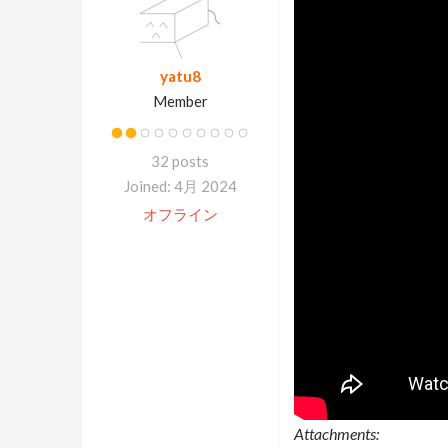
yatu8
Member
32 posts
Joined: 4月 2024
オフライン
Attachments: