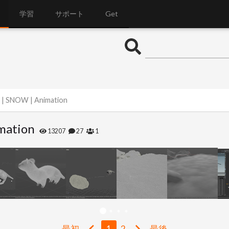
学習
サポート
Get
 | SNOW | Animation
mation
13207
27
1
最初
1
2
最後