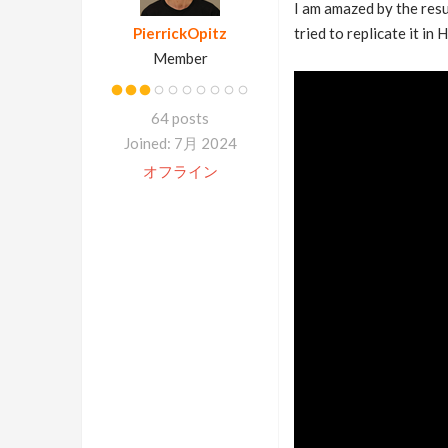
I am amazed by the resul
PierrickOpitz
tried to replicate it in
Member
64 posts
Joined: 7月 2024
オフライン