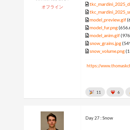
tkc_mardini_2025_
オフライン
tkc_mardini_2025_
model_preview.gif
(
model_fur.png
(656.
model_anim.gif
(976
snow_grains.jpg
(54
snow_volume.png
(1
https://www.thomaskc
11
6
Day 27 : Snow