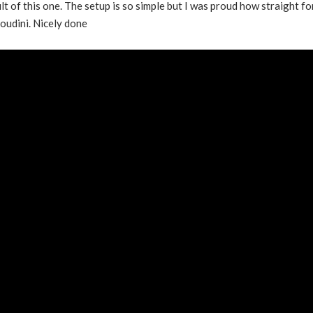
t of this one. The setup is so simple but I was proud how straight for
 Houdini. Nicely done