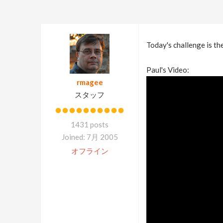
Today's challenge is t
Paul's Video:
rmagee
スタッフ
1431 posts
Joined: 7月 2005
オフライン