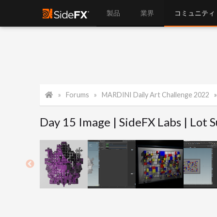
製品
業界
コミュニティ
Forums
MARDINI Daily Art Challenge 2022
Day 15 Image | SideFX Labs | Lot 