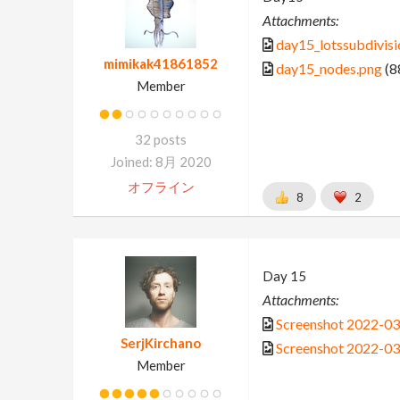
Attachments:
day15_lotssubdivis
mimikak41861852
day15_nodes.png
(8
Member
32 posts
Joined: 8月 2020
オフライン
8
2
Day 15
Attachments:
Screenshot 2022-03
SerjKirchano
Screenshot 2022-03
Member