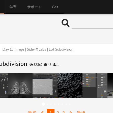
学習
サポート
Get
Day 15 Image | SideFX Labs | Lot Subdivision
Subdivision
52367
46
1
最初
1
2
3
最後