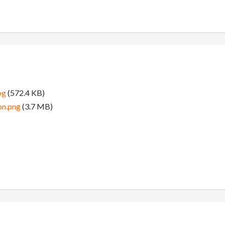
pg
(572.4 KB)
on.png
(3.7 MB)