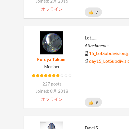
Joined: 2月 2016
オフライン
7
Lot......
Attachments:
15_LotSubdivision.j
Furuya Takumi
day15_LotSubdivisi
Member
227 posts
Joined: 8月 2018
オフライン
9
Day15