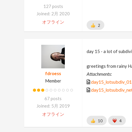
127 posts
Joined: 2月 2020
オフライン
2
day 15 - a lot of subdivi
greetings from rainy 
fdroess
Attachments:
Member
day15_lotsubdiv_01
day15_lotsubdiv_ne
67 posts
Joined: 5月 2019
オフライン
10
4