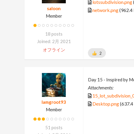
lotssubdivision.png
saloon
network.png
(962.4
Member
18 posts
Joined: 2月 2021
オフライン
2
Day 15 - Inspired by M
Attachments:
15_lot_subdivision_
Iamgroot93
Desktop.png
(637.4
Member
51 posts