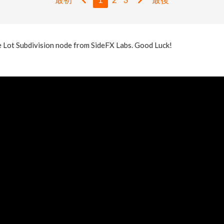
he Lot Subdivision node from SideFX Labs. Good Luck!