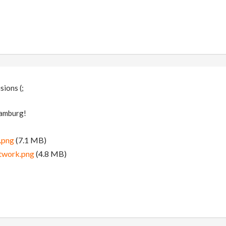
sions (;
Hamburg!
.png
(7.1 MB)
twork.png
(4.8 MB)