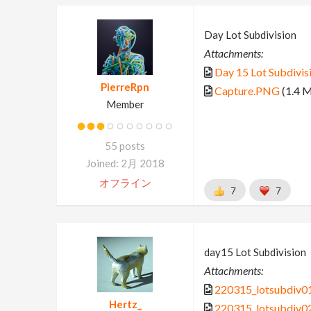
Day Lot Subdivision
Attachments:
Day 15 Lot Subdivis
PierreRpn
Capture.PNG
(1.4 
Member
55 posts
Joined: 2月 2018
オフライン
7
7
day15 Lot Subdivision
Attachments:
220315_lotsubdiv01
Hertz_
220315_lotsubdiv02