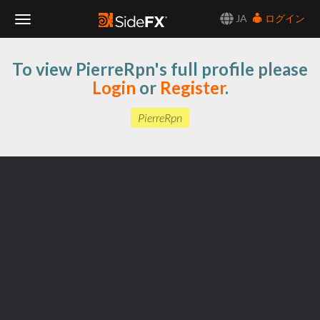
JA
ログイン
Toggle
To view PierreRpn's full profile please
Navigation
Login
or
Register
.
PierreRpn