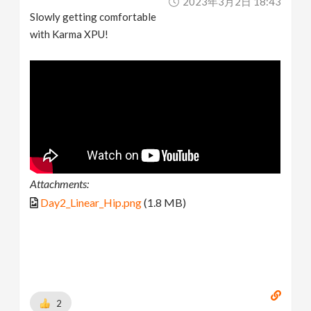
2023年3月2日 18:43
Slowly getting comfortable
with Karma XPU!
Attachments:
Day2_Linear_Hip.png
(1.8 MB)
2