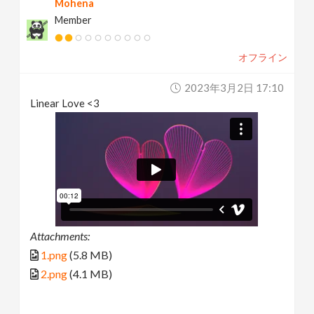
Mohena
Member
オフライン
2023年3月2日 17:10
Linear Love <3
Attachments:
1.png
(5.8 MB)
2.png
(4.1 MB)