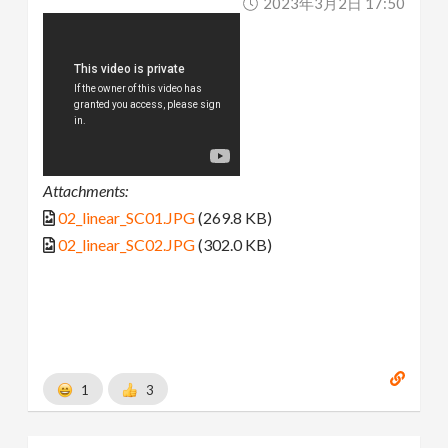
2023年3月2日 17:50
Attachments:
02_linear_SC01.JPG
(269.8 KB)
02_linear_SC02.JPG
(302.0 KB)
1
3