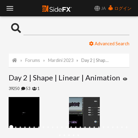
JA
ログイン
T
o
Advanced Search
g
Forums
Mardini 2023
Day 2 | Shape | Linear | Animation
g
Day 2 | Shape | Linear | Animation
l
39250
53
1
e
N
a