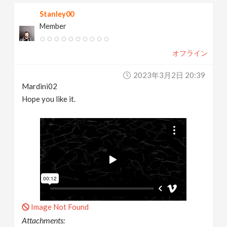
Stanley00
Member
オフライン
2023年3月2日 20:39
Mardini02
Hope you like it.
Image Not Found
Attachments: