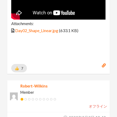
Attachments:
Day02_Shape_Linear.jpg
(633.1 KB)
7
Robert-Wilkins
Member
オフライン