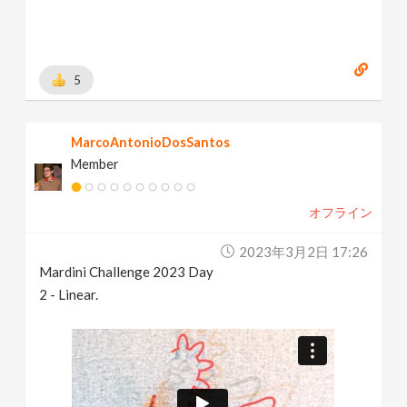
5
MarcoAntonioDosSantos
Member
オフライン
2023年3月2日 17:26
Mardini Challenge 2023 Day
2 - Linear.