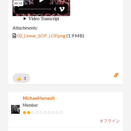
Attachments:
02_Linear_SOP_LOP.png
(1.9 MB)
3
MichaelHunault
Member
オフライン