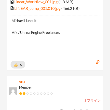
Linear_Workflow_001.jpg
(1.8 MB)
LINEAR_comp_001.010.jpg
(466.2 KB)
Michael Hunault.
Vfx / Unreal Engine Freelancer.
6
ena
Member
オフライン