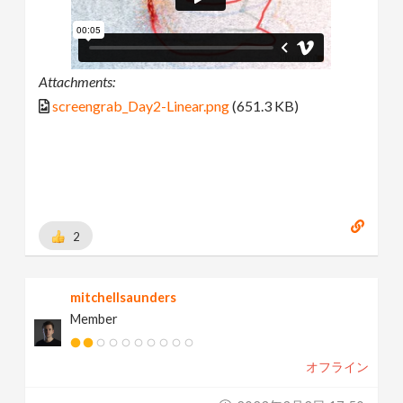
Attachments:
screengrab_Day2-Linear.png
(651.3 KB)
2
mitchellsaunders
Member
オフライン