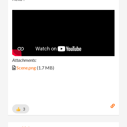
Attachments:
Scene.png
(1.7 MB)
3