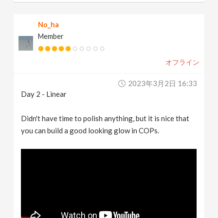
No_ha
Member
オフライン
2023年3月2日 16:33
Day 2 - Linear
Didn't have time to polish anything, but it is nice that
you can build a good looking glow in COPs.