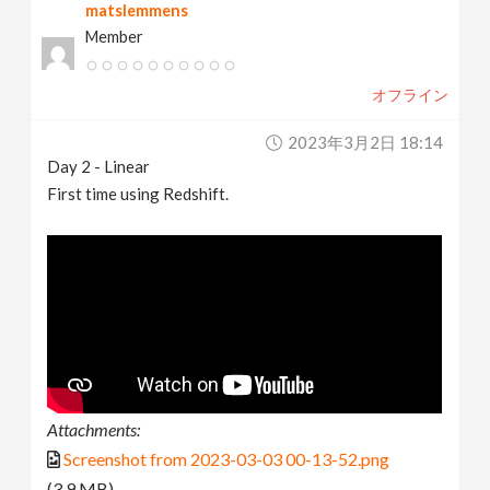
matslemmens
Member
オフライン
2023年3月2日 18:14
Day 2 - Linear
First time using Redshift.
Attachments:
Screenshot from 2023-03-03 00-13-52.png
(3.9 MB)