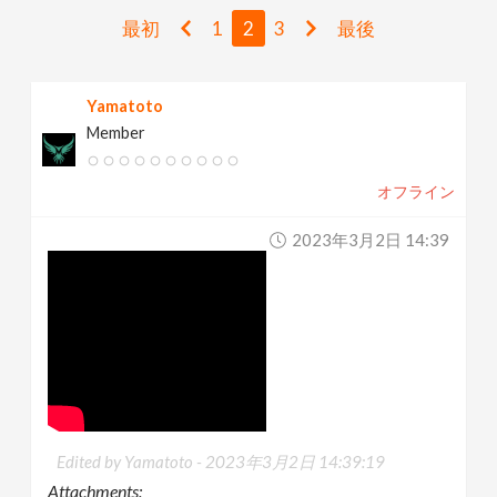
v
最初
1
2
3
最後
i
Yamatoto
Member
g
オフライン
a
2023年3月2日 14:39
t
i
o
n
Edited by Yamatoto -
2023年3月2日 14:39:19
Attachments: