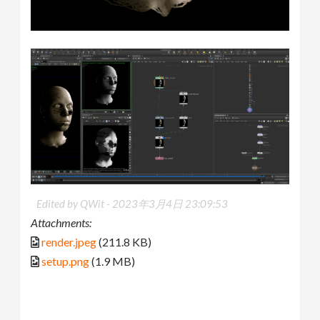
Edited by QWit -
2023年3月4日 23:09:53
Attachments:
render.jpeg
(211.8 KB)
setup.png
(1.9 MB)