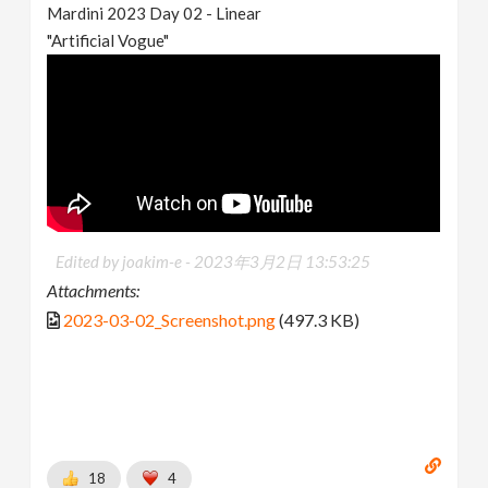
Mardini 2023 Day 02 - Linear
"Artificial Vogue"
Edited by joakim-e -
2023年3月2日 13:53:25
Attachments:
2023-03-02_Screenshot.png
(497.3 KB)
18
4