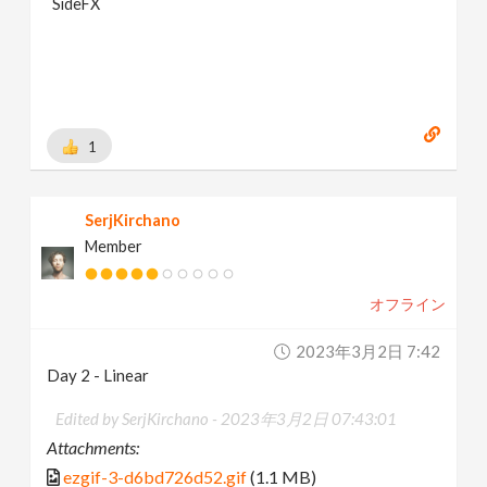
SideFX
1
SerjKirchano
Member
オフライン
2023年3月2日 7:42
Day 2 - Linear
Edited by SerjKirchano -
2023年3月2日 07:43:01
Attachments:
ezgif-3-d6bd726d52.gif
(1.1 MB)