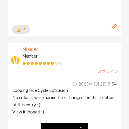
4
Mike_A
Member
オフライン
2023年3月2日 9:54
Looping Hue Cycle Extrusion
No colours were harmed - or changed - in the creation
of this entry : )
View it looped : )