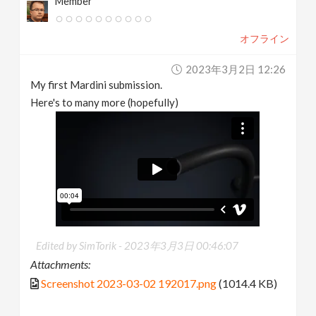
Member
オフライン
2023年3月2日 12:26
My first Mardini submission.
Here's to many more (hopefully)
Edited by SimTorik -
2023年3月3日 00:46:07
Attachments:
Screenshot 2023-03-02 192017.png
(1014.4 KB)