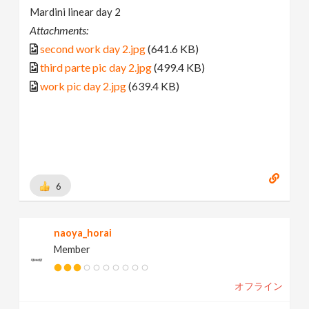
Mardini linear day 2
Attachments:
second work day 2.jpg
(641.6 KB)
third parte pic day 2.jpg
(499.4 KB)
work pic day 2.jpg
(639.4 KB)
6
naoya_horai
Member
オフライン