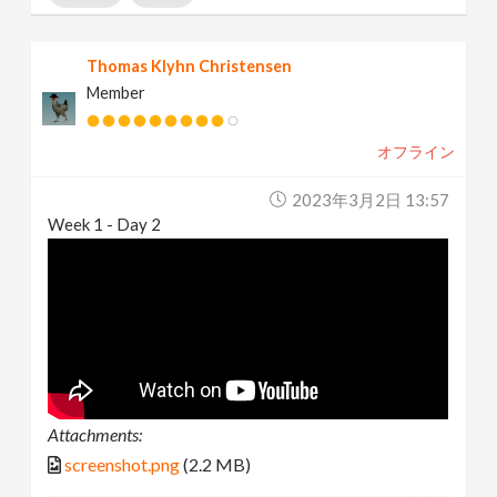
Thomas Klyhn Christensen
Member
オフライン
2023年3月2日 13:57
Week 1 - Day 2
Attachments:
screenshot.png
(2.2 MB)