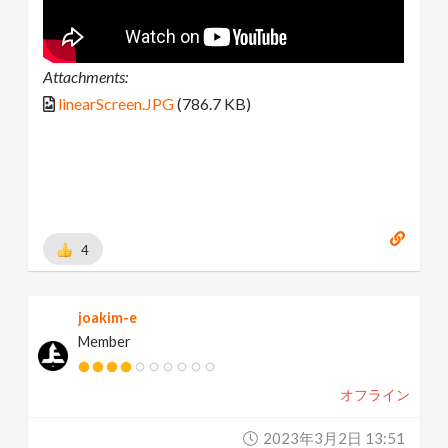
Attachments:
linearScreen.JPG
(786.7 KB)
4
joakim-e
Member
オフライン
2023年3月2日 13:51