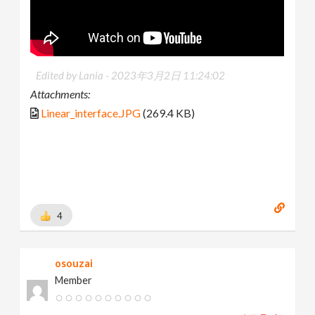
Edited by Lania -
2023年3月2日 11:24:02
Attachments:
Linear_interface.JPG
(269.4 KB)
4
osouzai
Member