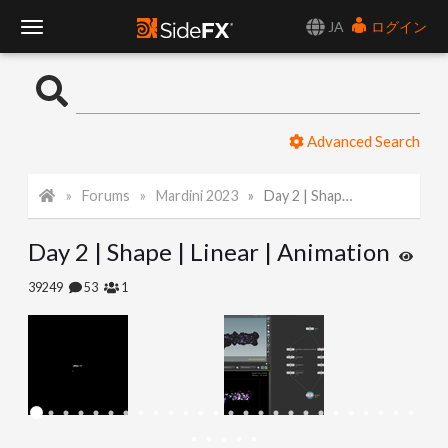
JA
ログイン
T
o
Advanced Search
g
Forums
Mardini 2023
Day 2 | Shape | Linear | Animation
g
Day 2 | Shape | Linear | Animation
l
39249
53
1
e
N
a