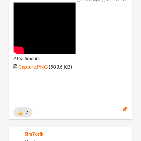
Attachments:
Capture.PNG
(983.6 KB)
7
SimTorik