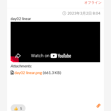
オフライン
2023年3月2日 8:04
day02 linear
Attachments:
day02 linear.png
(661.3 KB)
5