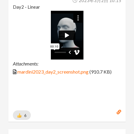
2023年3月2日 10:15
Day2 - Linear
Attachments:
mardini2023_day2_screenshot.png
(910.7 KB)
6