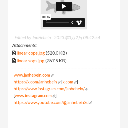
Edited by JanHebein -
2023年3月2日 08:42:54
Attachments:
linear cops.jpg
(520.0 KB)
linear sops.jpg
(367.5 KB)
www.janhebein.com
https://x.com/janhebein
[
x.com
]
https://www.instagram.com/janhebein/
[
www.instagram.com
]
https://www.youtube.com/@janhebein3d