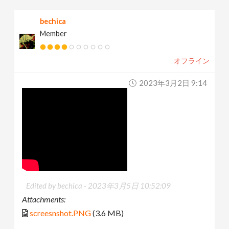
bechica
Member
オフライン
2023年3月2日 9:14
Edited by bechica -
2023年3月5日 10:52:09
Attachments:
screesnshot.PNG
(3.6 MB)