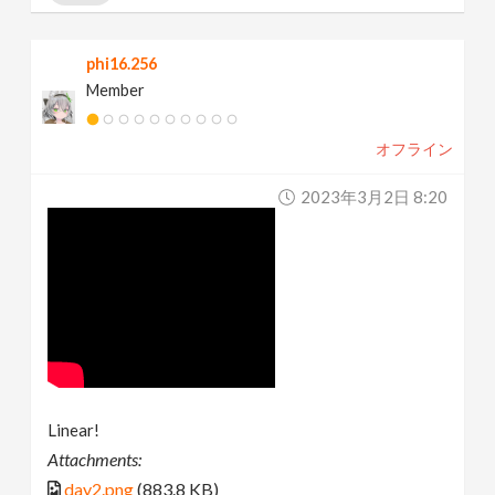
phi16.256
Member
オフライン
2023年3月2日 8:20
Linear!
Attachments:
day2.png
(883.8 KB)