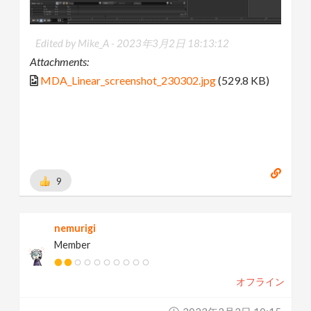
Edited by Mike_A -
2023年3月2日 18:13:12
Attachments:
MDA_Linear_screenshot_230302.jpg
(529.8 KB)
9
nemurigi
Member
オフライン