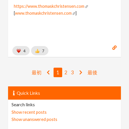
https://www.thomaskchristensen.com
[
www.thomaskchristensen.com
]
4
7
最初
1
2
3
最後
Quick Links
Search links
Show recent posts
Show unanswered posts