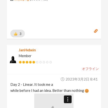
3
JanHebein
Member
オフライン
2023年3月2日 8:41
Day 2 - Linear. It took me a
while before I had an idea. Better than nothing