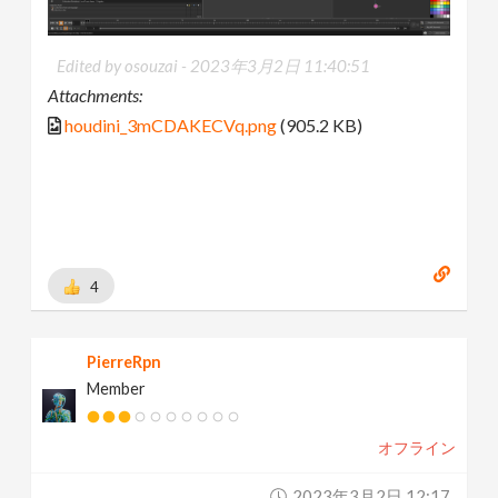
Edited by osouzai -
2023年3月2日 11:40:51
Attachments:
houdini_3mCDAKECVq.png
(905.2 KB)
4
PierreRpn
Member
オフライン
2023年3月2日 12:17