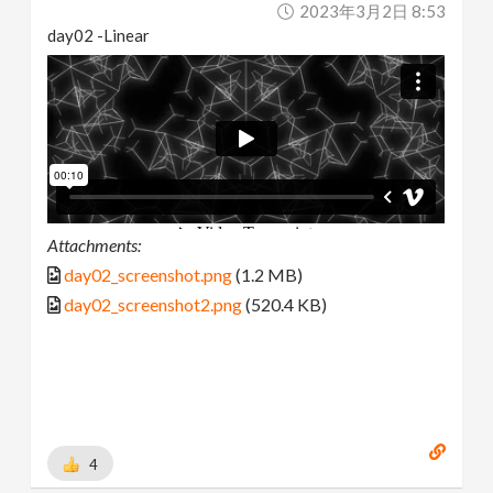
2023年3月2日 8:53
day02 -Linear
Attachments:
day02_screenshot.png
(1.2 MB)
day02_screenshot2.png
(520.4 KB)
4