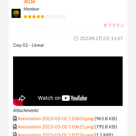
JKLM
Member
オフライン
2023年3月2日 11:07
Day 02 - Linear
Attachments:
Annotation 2023-03-02 110603.png
(965.8 KB)
Annotation 2023-03-02 110625.png
(791.8 KB)
Annotation 2023-03-02 110526.png
(1.1 MB)