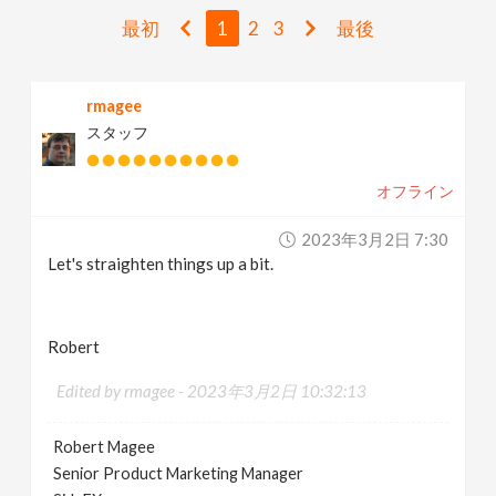
v
最初
1
2
3
最後
i
rmagee
スタッフ
g
オフライン
a
2023年3月2日 7:30
t
Let's straighten things up a bit.
i
Robert
o
Edited by rmagee -
2023年3月2日 10:32:13
n
Robert Magee
Senior Product Marketing Manager