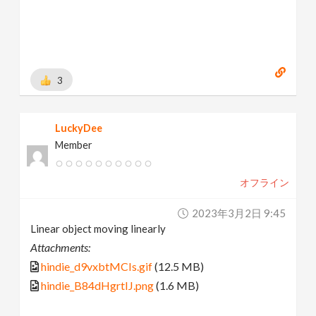
3
LuckyDee
Member
オフライン
2023年3月2日 9:45
Linear object moving linearly
Attachments:
hindie_d9vxbtMCIs.gif
(12.5 MB)
hindie_B84dHgrtIJ.png
(1.6 MB)