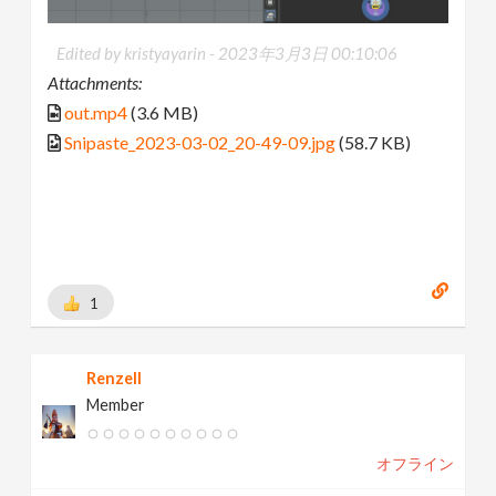
Edited by kristyayarin -
2023年3月3日 00:10:06
Attachments:
out.mp4
(3.6 MB)
Snipaste_2023-03-02_20-49-09.jpg
(58.7 KB)
1
Renzell
Member
オフライン