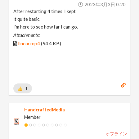
2023年3月3日 0:20
After restarting 4 times, I kept
it quite basic.
I'm here to see how far I can go.
Attachments:
linear.mp4
(94.4 KB)
1
HandcraftedMedia
Member
オフライン