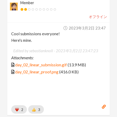
Member
オフライン
2023年3月2日 23:47
Cool submissions everyone!
Here's mine.
Edited by sebastianknoll -
2023年3月2日 23:47:23
Attachments:
day_02_linear_submission.gif
(13.9 MB)
day_02_linear_proof.png
(416.0 KB)
2
3