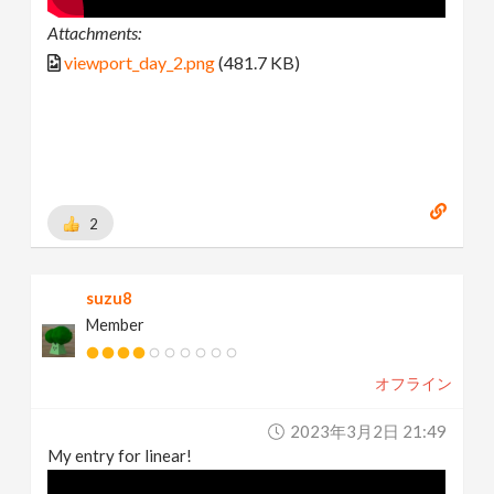
Attachments:
viewport_day_2.png
(481.7 KB)
2
suzu8
Member
オフライン
2023年3月2日 21:49
My entry for linear!