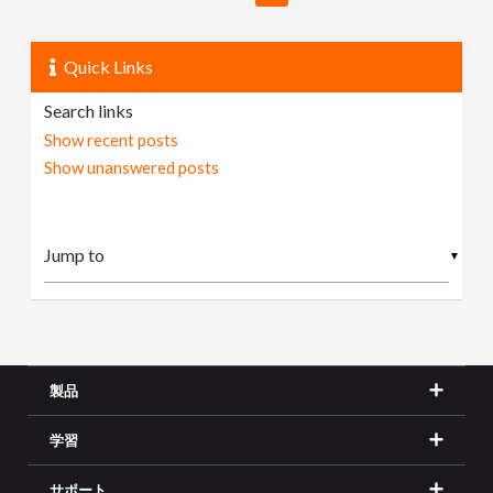
Quick Links
Search links
Show recent posts
Show unanswered posts
▼
製品
学習
サポート