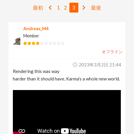
v
最初
1
2
3
最後
i
Andreas_M4
Member
g
オフライン
a
2023年3月2日 21:44
t
Rendering this was way
harder than it should have, Karma's a whole new world.
i
o
n