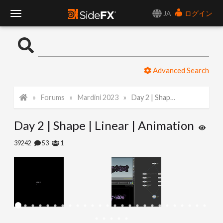
JA
ログイン
T
o
Advanced Search
g
Forums
Mardini 2023
Day 2 | Shape | Linear | Animation
g
Day 2 | Shape | Linear | Animation
l
39242
53
1
e
N
a