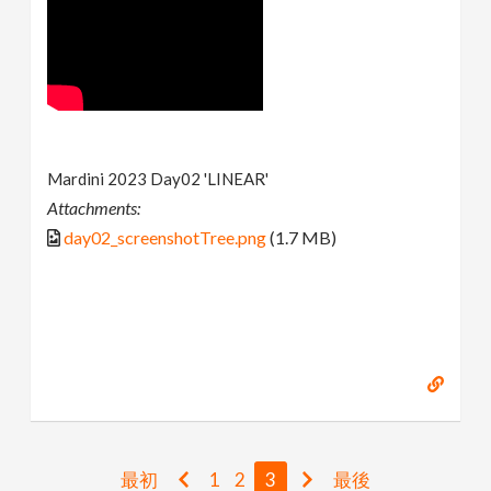
Mardini 2023 Day02 'LINEAR'
Attachments:
day02_screenshotTree.png
(1.7 MB)
最初
1
2
3
最後