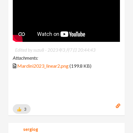
Edited by suzu8 -
2023年3月7日 20:44:43
Attachments:
Mardini2023_linear2.png
(199.8 KB)
3
sergiog