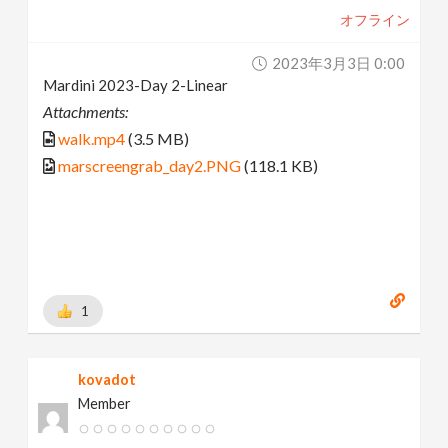
オフライン
2023年3月3日 0:00
Mardini 2023-Day 2-Linear
Attachments:
walk.mp4
(3.5 MB)
marscreengrab_day2.PNG
(118.1 KB)
1
kovadot
Member