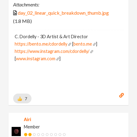
Attachments:
day_02_linear_quick_breakdown_thumb.jpg
(1.8 MB)
C. Dordelly - 3D Artist & Art Director
https://bento.me/cdordelly
[
bento.me
]
https://www.instagram.com/cdordelly/
[
www.instagram.com
]
7
Airi
Member