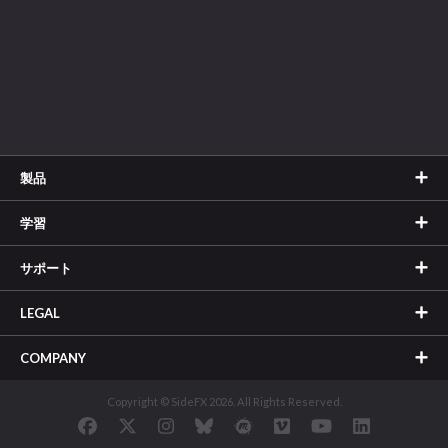
製品
学習
サポート
LEGAL
COMPANY
Copyright © SideFX 2026. All Rights Reserved.