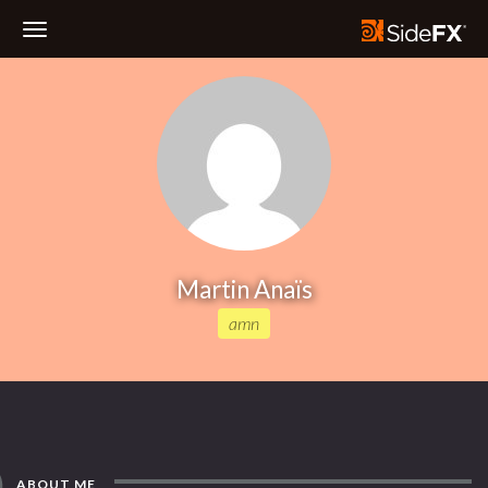
Toggle
Navigation
Martin Anaïs
amn
ABOUT ME