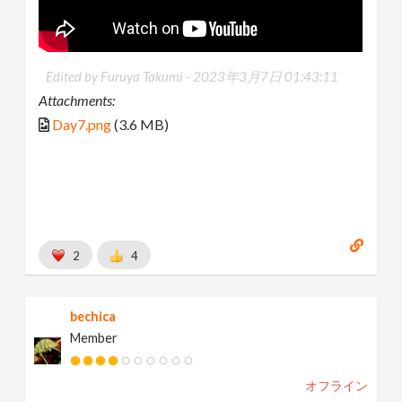
Edited by Furuya Takumi -
2023年3月7日 01:43:11
Attachments:
Day7.png
(3.6 MB)
2
4
bechica
Member
オフライン