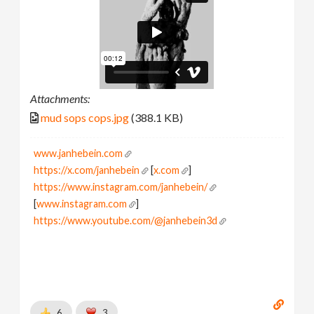
Attachments:
mud sops cops.jpg
(388.1 KB)
www.janhebein.com
https://x.com/janhebein
[
x.com
]
https://www.instagram.com/janhebein/
[
www.instagram.com
]
https://www.youtube.com/@janhebein3d
6
3