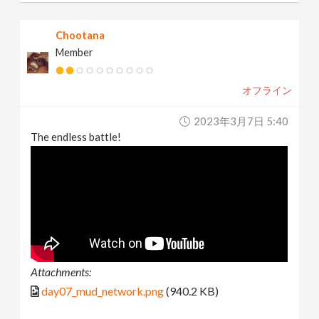
Chootana
Member
オフライン
2023年3月7日 5:40
The endless battle!
Attachments:
day07_mud_network.png
(940.2 KB)