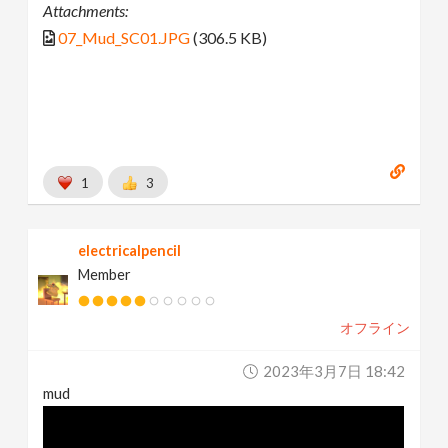
Attachments:
07_Mud_SC01.JPG
(306.5 KB)
1
3
electricalpencil
Member
オフライン
2023年3月7日 18:42
mud