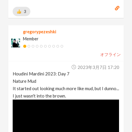
3
gregorypezeshki
Member
オフライン
2023年3月7日 17:20
Houdini Mardini 2023: Day 7
Nature Mud
It started out looking much more like mud, but I dunno...
I just wasn't into the brown.