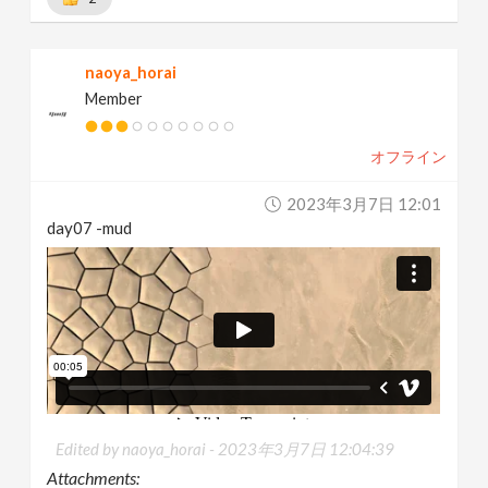
naoya_horai
Member
オフライン
2023年3月7日 12:01
day07 -mud
Edited by naoya_horai -
2023年3月7日 12:04:39
Attachments: