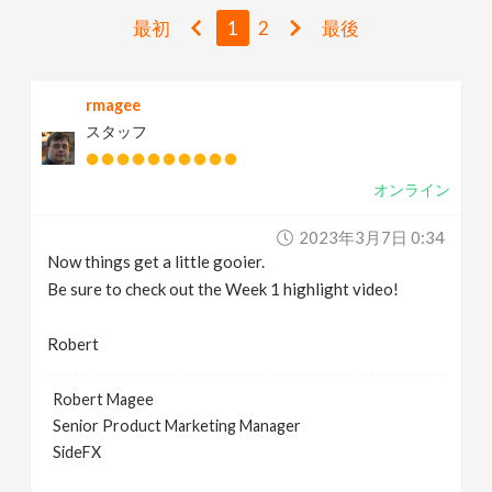
v
最初
1
2
最後
i
rmagee
スタッフ
g
オンライン
a
2023年3月7日 0:34
t
Now things get a little gooier.
Be sure to check out the Week 1 highlight video!
i
Robert
o
Robert Magee
Senior Product Marketing Manager
n
SideFX