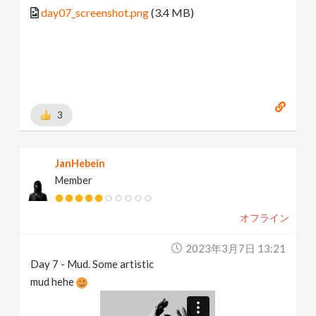
day07_screenshot.png
(3.4 MB)
3
JanHebein
Member
オフライン
2023年3月7日 13:21
Day 7 - Mud. Some artistic
mud hehe