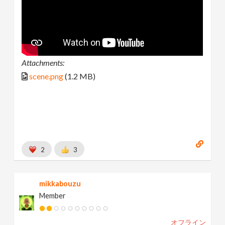
Attachments:
scene.png
(1.2 MB)
2
3
mikkabouzu
Member
オフライン