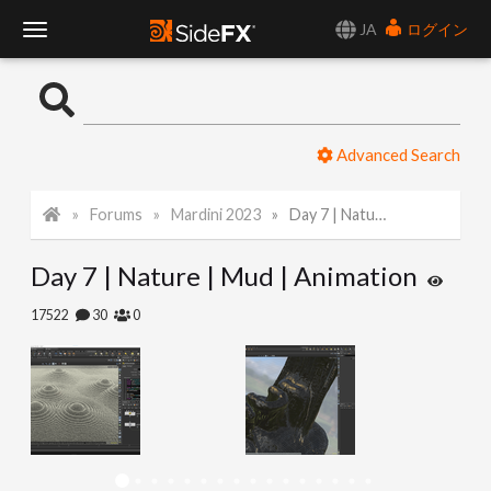
JA
ログイン
T
o
Advanced Search
g
Forums
Mardini 2023
Day 7 | Nature | Mud | Animation
g
Day 7 | Nature | Mud | Animation
l
17522
30
0
e
N
a