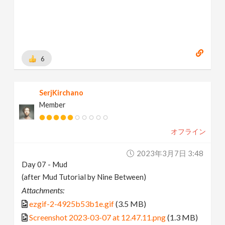
6
SerjKirchano
Member
オフライン
2023年3月7日 3:48
Day 07 - Mud
(after Mud Tutorial by Nine Between)
Attachments:
ezgif-2-4925b53b1e.gif
(3.5 MB)
Screenshot 2023-03-07 at 12.47.11.png
(1.3 MB)