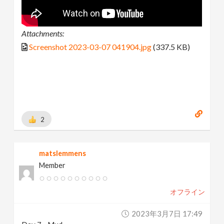
Attachments:
Screenshot 2023-03-07 041904.jpg
(337.5 KB)
2
matslemmens
Member
オフライン
2023年3月7日 17:49