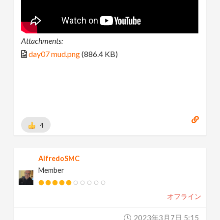
Attachments:
day07 mud.png
(886.4 KB)
4
AlfredoSMC
Member
オフライン
2023年3月7日 5:15