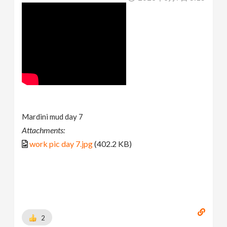
Mardini mud day 7
Attachments:
work pic day 7.jpg
(402.2 KB)
2