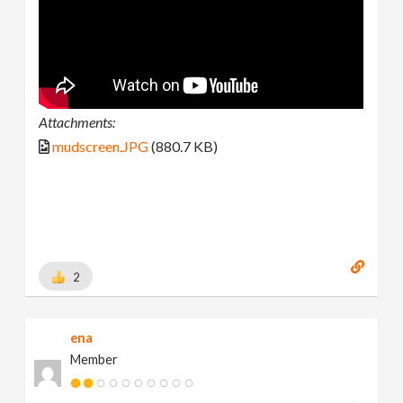
Attachments:
mudscreen.JPG
(880.7 KB)
2
ena
Member