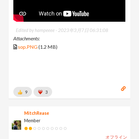
Edited by hampeeee -
2023年3月7日 06:31:08
Attachments:
sop.PNG
(1.2 MB)
9
3
MitchRease
Member
オフライン