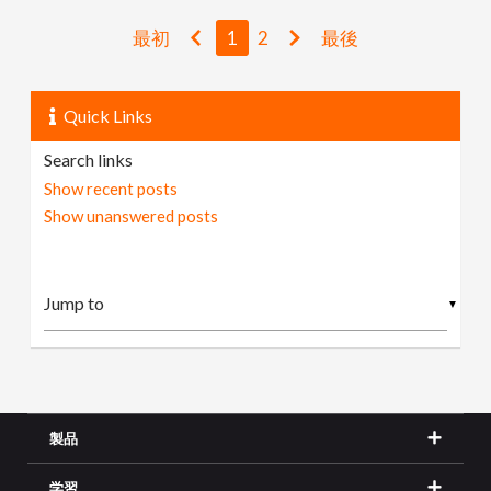
最初
1
2
最後
Quick Links
Search links
Show recent posts
Show unanswered posts
▼
製品
学習