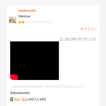
meikonishi
Member
オフライン
2023年3月7日 2:51
Edited by meikonishi -
2023年3月7日 02:51:53
Attachments:
day7.jpg
(457.1 KB)