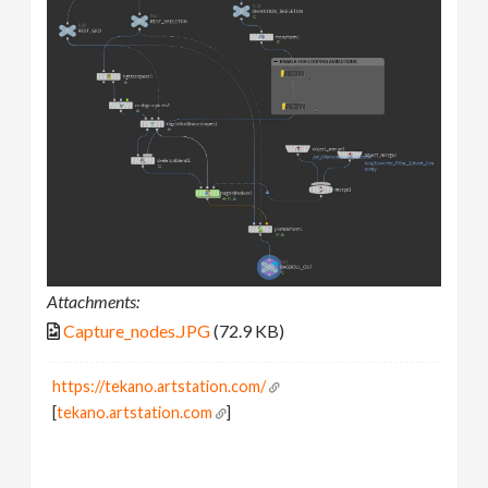
Attachments:
Capture_nodes.JPG
(72.9 KB)
https://tekano.artstation.com/
[
tekano.artstation.com
]