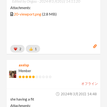
Edited by Onguu -
2024年3月20日 14:11:20
Attachments:
20-viewport.png
(2.8 MB)
2
1
axelsp
Member
オフライン
2024年3月20日 14:48
she having a fit
Attachments: