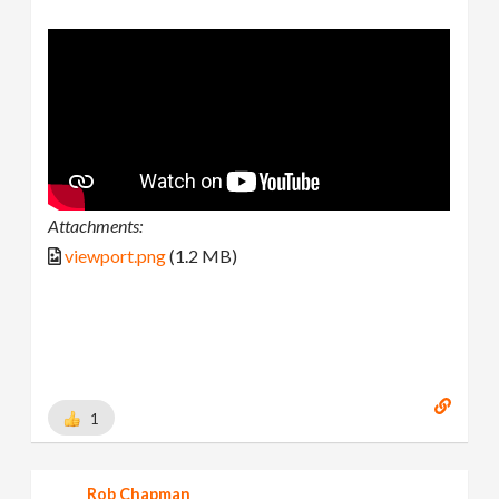
Attachments:
viewport.png
(1.2 MB)
1
Rob Chapman