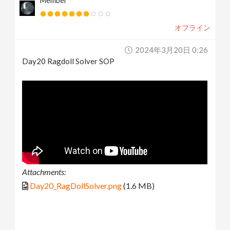
Member
オフライン
2024年3月20日 0:26
Day20 Ragdoll Solver SOP
Attachments:
Day20_RagDollSolver.png
(1.6 MB)