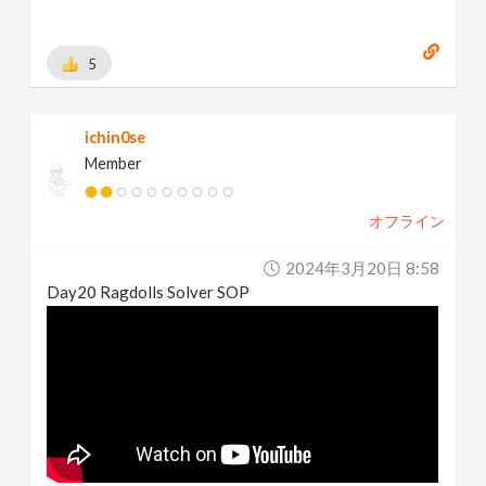
5
ichin0se
Member
オフライン
2024年3月20日 8:58
Day20 Ragdolls Solver SOP