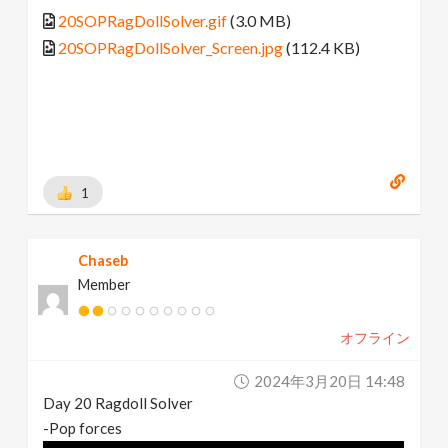
20SOPRagDollSolver.gif
(3.0 MB)
20SOPRagDollSolver_Screen.jpg
(112.4 KB)
1
Chaseb
Member
オフライン
2024年3月20日 14:48
Day 20 Ragdoll Solver
-Pop forces