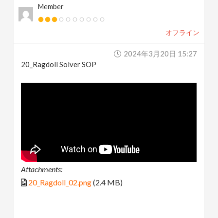
Member
オフライン
2024年3月20日 15:27
20_Ragdoll Solver SOP
Attachments:
20_Ragdoll_02.png
(2.4 MB)