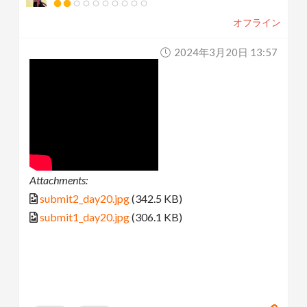
オフライン
2024年3月20日 13:57
Attachments:
submit2_day20.jpg
(342.5 KB)
submit1_day20.jpg
(306.1 KB)