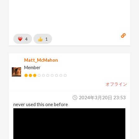
4
1
Matt_McMahon
Member
オフライン
2024年3月20日 23:53
never used this one before