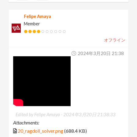
Felipe Amaya
Member
オフライン
2024年3月20日 21:38
Edited by Felipe Amaya -
2024年3月20日 21:38:33
Attachments:
20_ragdoll_solver.png
(688.4 KB)