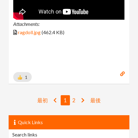
Attachments:
ragdoll.jpg
(462.4 KB)
1
最初
1
2
最後
Quick Links
Search links