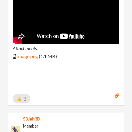
Attachments:
image.png
(1.1 MB)
2
SBJah3D
Member