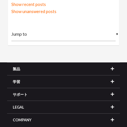
Show recent posts
Show unanswered posts
▼
製品
学習
サポート
LEGAL
COMPANY