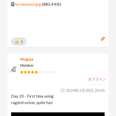
Screenshot.jpg
(882.4 KB)
1
Muguja
Member
オフライン
2024年3月20日 20:05
Day 20 - First time using
ragdoll solver, quite fun!