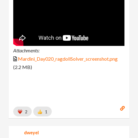
Attachments:
Mardini_Day020_ragdollSolver_screenshot.png
(2.2 MB)
2
1
dweyel