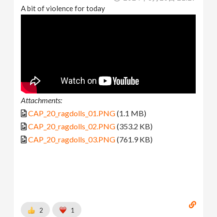
A bit of violence for today
Attachments:
CAP_20_ragdolls_01.PNG
(1.1 MB)
CAP_20_ragdolls_02.PNG
(353.2 KB)
CAP_20_ragdolls_03.PNG
(761.9 KB)
2
1