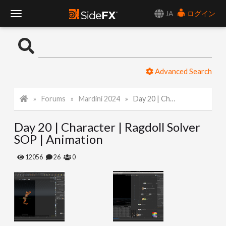
JA
ログイン
T
o
Advanced Search
g
Forums
Mardini 2024
Day 20 | Character | Ragdoll Solver SOP | Animation
g
Day 20 | Character | Ragdoll Solver
l
SOP | Animation
e
12056
26
0
N
a