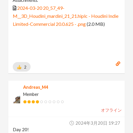
2024-03-20 20_57_49-
M__3D_Houdini_mardini_21_21.hiplc - Houdini Indie
Limited-Commercial 20.0.625 - .png
(2.0 MB)
2
Andreas_M4
Member
オフライン
2024年3月20日 19:27
Day 20!