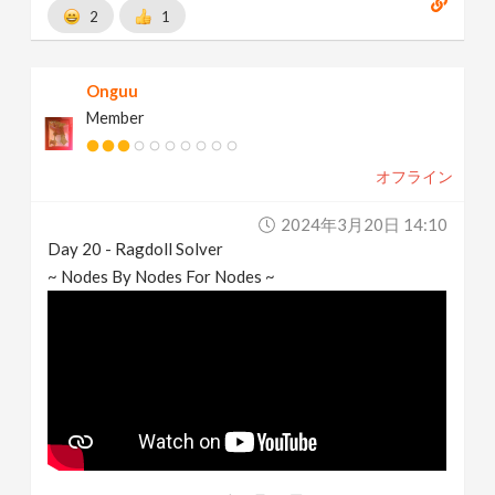
2
1
Onguu
Member
オフライン
2024年3月20日 14:10
Day 20 - Ragdoll Solver
~ Nodes By Nodes For Nodes ~