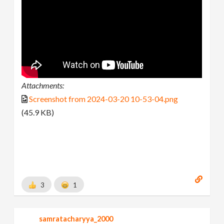
Attachments:
Screenshot from 2024-03-20 10-53-04.png
(45.9 KB)
3
1
samratacharyya_2000