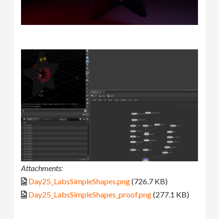
Attachments:
Day25_LabsSimpleShapes.png
(726.7 KB)
Day25_LabsSimpleShapes_proof.png
(277.1 KB)