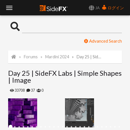
JA
ログイン
T
o
Advanced Search
g
Forums
Mardini 2024
Day 25 | SideFX Labs | Simple Shapes | Image
g
Day 25 | SideFX Labs | Simple Shapes
l
| Image
e
33708
37
0
N
a