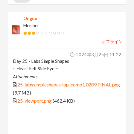
Onguu
Member
オフライン
2024年3月25日 11:22
Day 25 - Labs Simple Shapes
~ Heart Felt Side Eye ~
Attachments:
25-labssimpleshapes.rop_comp1.0209 FINAL.png
(9.7 MB)
25-viewport.png
(462.4 KB)