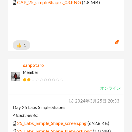
CAP_25_simpleShapes_03.PNG
(1.8 MB)
1
sanpotaro
Member
オンライン
2024年3月25日 20:33
Day 25 Labs Simple Shapes
Attachments:
25_Labs_Simple_Shape_screen.png
(692.8 KB)
25_Labs_Simple_Shape_Network.png
(1.0 MB)