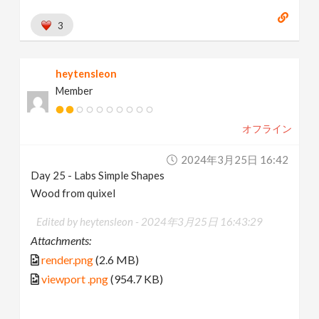
3
heytensleon
Member
オフライン
2024年3月25日 16:42
Day 25 - Labs Simple Shapes
Wood from quixel
Edited by heytensleon -
2024年3月25日 16:43:29
Attachments:
render.png
(2.6 MB)
viewport .png
(954.7 KB)