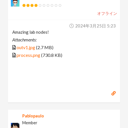
オフライン
2024年3月25日 5:23
Amazing lab nodes!
Attachments:
outv1.jpg
(2.7 MB)
process.png
(730.8 KB)
Pablopaulo
Member