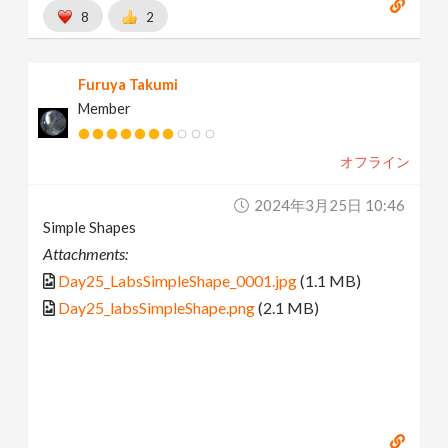
8
2
Furuya Takumi
Member
オフライン
2024年3月25日 10:46
Simple Shapes
Attachments:
Day25_LabsSimpleShape_0001.jpg
(1.1 MB)
Day25_labsSimpleShape.png
(2.1 MB)