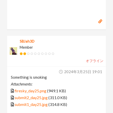
SBJah3D
Member
オフライン
2024年3月25日 19:01
Something is smoking
Attachments:
firesky_day25.png
(949.1 KB)
submit2_day25.jpg
(311.0 KB)
submit1_day25.jpg
(314.8 KB)