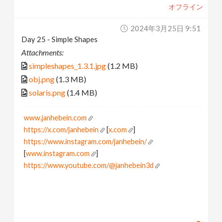
オフライン
2024年3月25日 9:51
Day 25 - Simple Shapes
Attachments:
simpleshapes_1.3.1.jpg
(1.2 MB)
obj.png
(1.3 MB)
solaris.png
(1.4 MB)
www.janhebein.com
https://x.com/janhebein
[
x.com
]
https://www.instagram.com/janhebein/
[
www.instagram.com
]
https://www.youtube.com/@janhebein3d