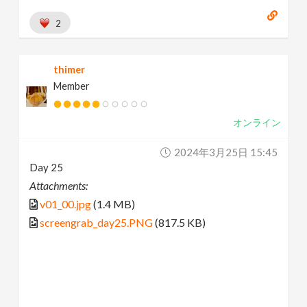
2
thimer
Member
オンライン
2024年3月25日 15:45
Day 25
Attachments:
v01_00.jpg
(1.4 MB)
screengrab_day25.PNG
(817.5 KB)