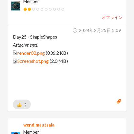
Member
オフライン
2024年3月25日 5:09
Day25 - SimpleShapes
Attachments:
render02.png
(836.2 KB)
Screenshot.png
(2.0 MB)
2
wendimautsala
Member