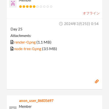
Member
オフライン
2024年3月25日 0:54
Day 25
Attachments:
render-0.png
(1.1 MB)
node-tree-0.png
(3.5 MB)
anon_user_86835697
Member