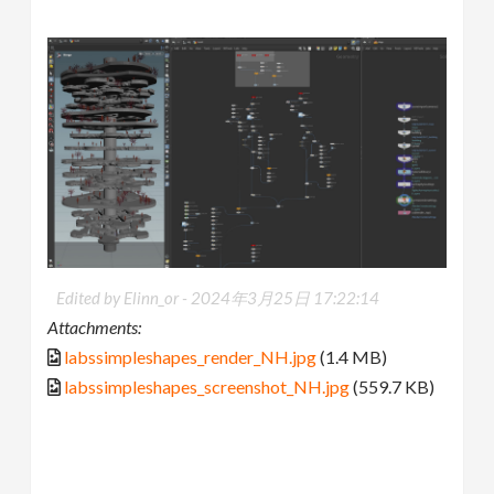
Edited by Elinn_or -
2024年3月25日 17:22:14
Attachments:
labssimpleshapes_render_NH.jpg
(1.4 MB)
labssimpleshapes_screenshot_NH.jpg
(559.7 KB)