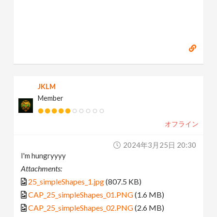
JKLM
Member
オフライン
2024年3月25日 20:30
I'm hungryyyy
Attachments:
25_simpleShapes_1.jpg
(807.5 KB)
CAP_25_simpleShapes_01.PNG
(1.6 MB)
CAP_25_simpleShapes_02.PNG
(2.6 MB)