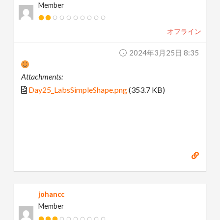
Member
オフライン
2024年3月25日 8:35
Attachments:
Day25_LabsSimpleShape.png
(353.7 KB)
johancc
Member