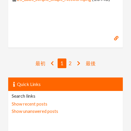
最初
1
2
最後
Quick Links
Search links
Show recent posts
Show unanswered posts