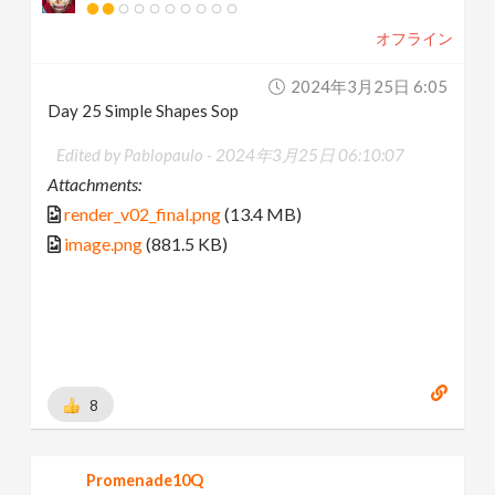
オフライン
2024年3月25日 6:05
Day 25 Simple Shapes Sop
Edited by Pablopaulo -
2024年3月25日 06:10:07
Attachments:
render_v02_final.png
(13.4 MB)
image.png
(881.5 KB)
8
Promenade10Q