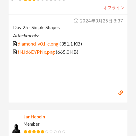
オフライン
2024年3月25日 8:37
Day 25 - Simple Shapes
Attachments:
diamond_v01_c.png
(351.1 KB)
fNJd6EYPNx.png
(665.0 KB)
JanHebein
Member