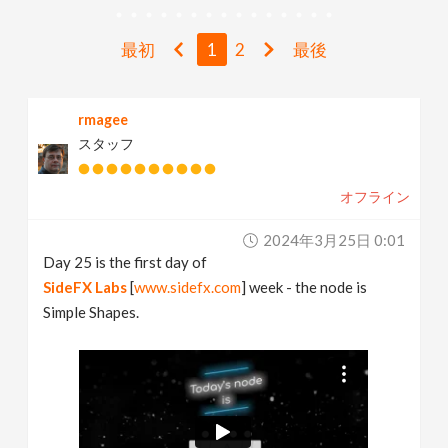
v
最初
1
2
最後
i
rmagee
g
スタッフ
a
オフライン
t
2024年3月25日 0:01
Day 25 is the first day of
i
SideFX Labs
[
www.sidefx.com
] week - the node is
Simple Shapes.
o
n