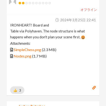
オフライン
2024年3月25日 22:41
IRONHEART! Board and
Table via Polyhaven. The node structure is what
happens when you don't plan your scene first.
Attachments:
SimpleChess.png
(2.3 MB)
Nodes.png
(1.7 MB)
3