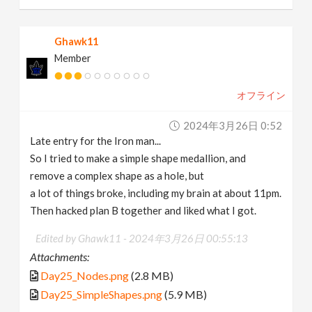
Ghawk11
Member
オフライン
2024年3月26日 0:52
Late entry for the Iron man...
So I tried to make a simple shape medallion, and
remove a complex shape as a hole, but
a lot of things broke, including my brain at about 11pm.
Then hacked plan B together and liked what I got.
Edited by Ghawk11 -
2024年3月26日 00:55:13
Attachments:
Day25_Nodes.png
(2.8 MB)
Day25_SimpleShapes.png
(5.9 MB)