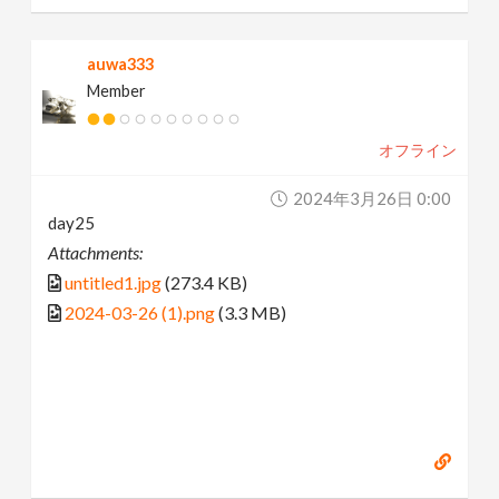
auwa333
Member
オフライン
2024年3月26日 0:00
day25
Attachments:
untitled1.jpg
(273.4 KB)
2024-03-26 (1).png
(3.3 MB)