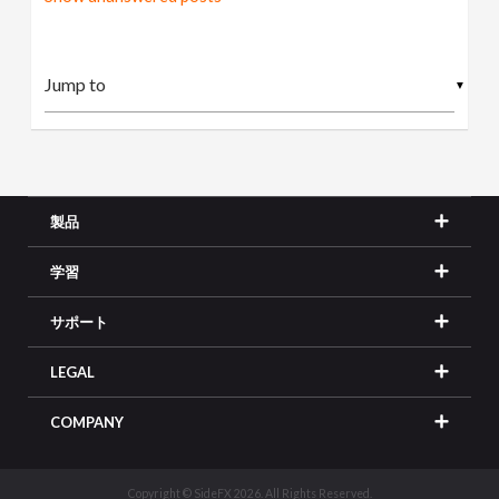
▼
製品
学習
サポート
LEGAL
COMPANY
Copyright © SideFX 2026. All Rights Reserved.