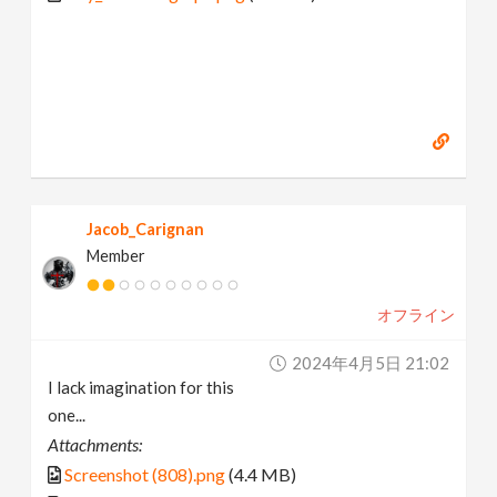
Jacob_Carignan
Member
オフライン
2024年4月5日 21:02
I lack imagination for this
one...
Attachments:
Screenshot (808).png
(4.4 MB)