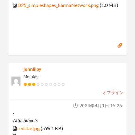
D25_simpleshapes_karmaNetwork.png
(1.0 MB)
johnlilpy
Member
オフライン
2024年4月1日 15:26
.
Attachments:
redstar.jpg
(596.1 KB)