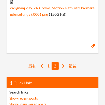
carignanj_day_24_Crowd_Motion_Path_v02.karmare
ndersettings9.0001.png
(150.2 KB)
最初
1
2
最後
Quick Links
Search links
Show recent posts
Show unanswered posts