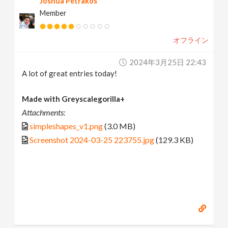
Joshua Petrakos
Member
オフライン
2024年3月25日 22:43
A lot of great entries today!
Made with Greyscalegorilla+
Attachments:
simpleshapes_v1.png
(3.0 MB)
Screenshot 2024-03-25 223755.jpg
(129.3 KB)