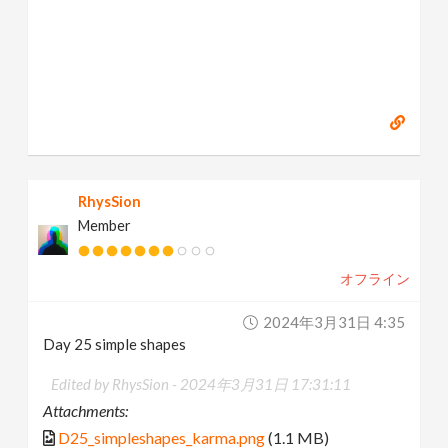
RhysSion
Member
オフライン
2024年3月31日 4:35
Day 25 simple shapes
Edited by RhysSion -
2024年3月31日 17:31:11
Attachments:
D25_simpleshapes_karma.png
(1.1 MB)