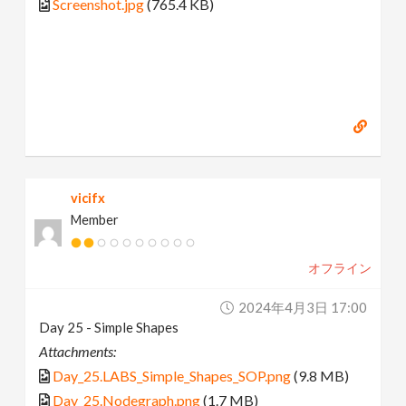
Screenshot.jpg
(765.4 KB)
vicifx
Member
オフライン
2024年4月3日 17:00
Day 25 - Simple Shapes
Attachments:
Day_25.LABS_Simple_Shapes_SOP.png
(9.8 MB)
Day_25.Nodegraph.png
(1.7 MB)