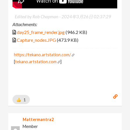
Edited by Rob Chapman -
2024年3月26日 02:37:29
Attachments:
day25_frame_render.jpg
(946.2 KB)
Capture_nodes.JPG
(473.9 KB)
https://tekano.artstation.com/
[
tekano.artstation.com
]
1
Mattermantra2
Member