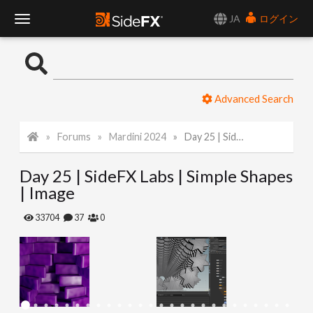
JA
ログイン
T
o
Advanced Search
g
Forums
Mardini 2024
Day 25 | SideFX Labs | Simple Shapes | Image
g
Day 25 | SideFX Labs | Simple Shapes
l
| Image
e
33704
37
0
N
a