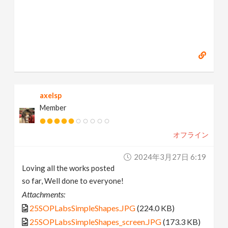
axelsp
Member
オフライン
2024年3月27日 6:19
Loving all the works posted
so far, Well done to everyone!
Attachments:
25SOPLabsSimpleShapes.JPG
(224.0 KB)
25SOPLabsSimpleShapes_screen.JPG
(173.3 KB)