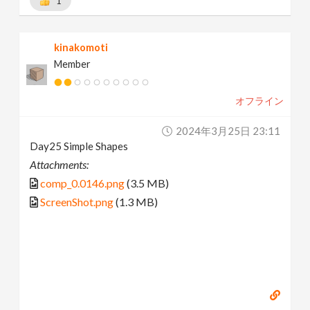
1
kinakomoti
Member
オフライン
2024年3月25日 23:11
Day25 Simple Shapes
Attachments:
comp_0.0146.png
(3.5 MB)
ScreenShot.png
(1.3 MB)