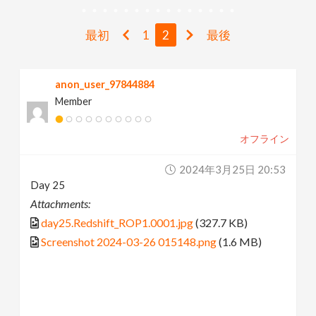
v
最初
1
2
最後
i
anon_user_97844884
g
Member
a
オフライン
t
2024年3月25日 20:53
Day 25
i
Attachments:
day25.Redshift_ROP1.0001.jpg
(327.7 KB)
o
Screenshot 2024-03-26 015148.png
(1.6 MB)
n