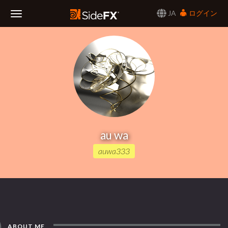
JA
ログイン
Toggle
Navigation
au wa
auwa333
ABOUT ME