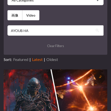
All Categories
画像
Video
Clear Filters
Sort:
Featured
|
Latest
|
Oldest