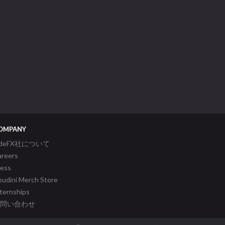
OMPANY
ideFX社について
areers
ress
udini Merch Store
ternships
問い合わせ