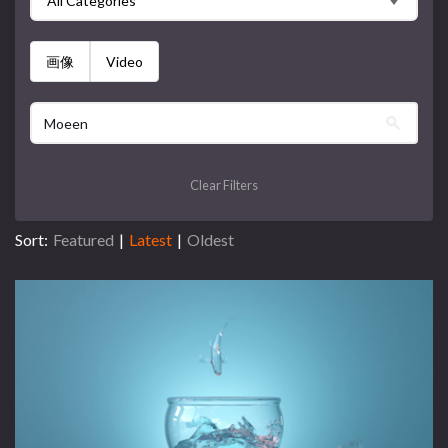
All Categories
画像
Video
Clear Filters
Sort:
Featured
|
Latest
|
Oldest