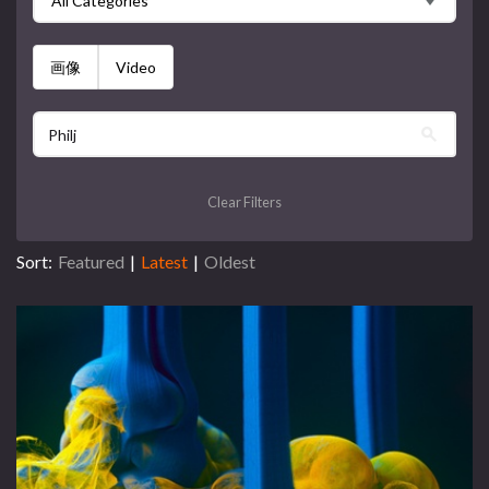
All Categories
画像
Video
Clear Filters
Sort:
Featured
|
Latest
|
Oldest