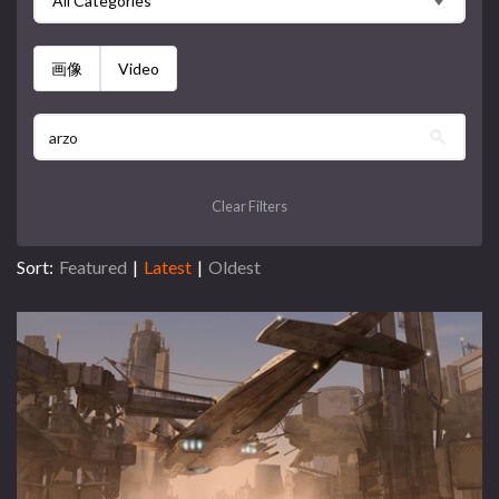
All Categories
画像
Video
Clear Filters
Sort:
Featured
|
Latest
|
Oldest