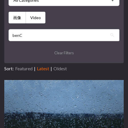
All Categories
画像
Video
Clear Filters
Sort:
Featured
|
Latest
|
Oldest