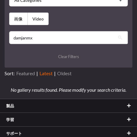
All Categories
画像
Video
Clear Filters
Sort:
Featured
|
Latest
|
Oldest
No gallery results found. Please modify your search criteria.
製品
学習
サポート