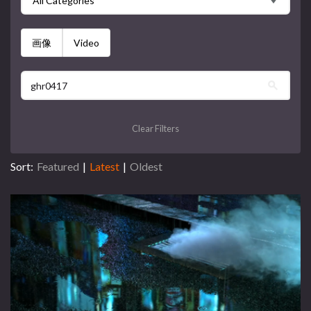
All Categories
画像
Video
Clear Filters
Sort:
Featured
|
Latest
|
Oldest