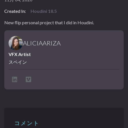
Created In:
Houdini 18.5
New flip personal project that I did in Houdini.
ALICIAARIZA
VFX Artist
スペイン
コメント