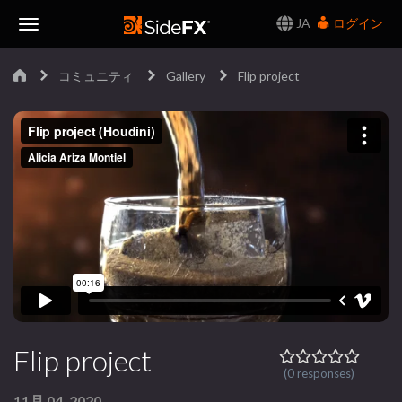
JA
ログイン
Toggle
コミュニティ
Gallery
Flip project
Navigation
Flip project
(0 responses)
11月 04, 2020