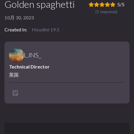
Golden spaghetti
5/5
(1 response)
10月 30, 2023
Created In:
Houdini 19.5
LJNS_
Technical Director
英国