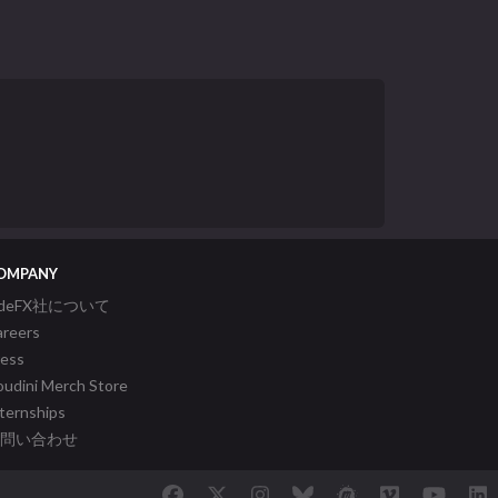
OMPANY
ideFX社について
areers
ress
udini Merch Store
ternships
問い合わせ