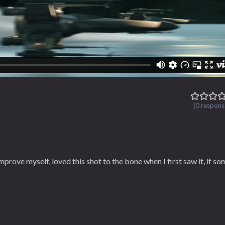
(0 respons
mprove myself, loved this shot to the bone when I first saw it, if s