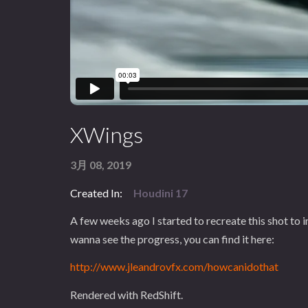
XWings
3月 08, 2019
Created In:
Houdini 17
A few weeks ago I started to recreate this shot to i
wanna see the progress, you can find it here:
http://www.jleandrovfx.com/howcanidothat
Rendered with RedShift.