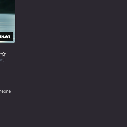
es)
omeone