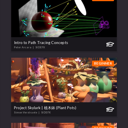
Intro to Path Tracing Concepts
Peter Arcara
| SIDEFX
BEGINNER
Project Skylark | 植木鉢 (Plant Pots)
Simon Verstraete
| SIDEFX