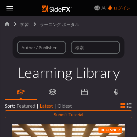
JA
ログイン
Toggle
学習
ラーニング ポータル
Navigation
Learning Library
Sort:
Featured
|
Latest
|
Oldest
Submit Tutorial
BEGINNER