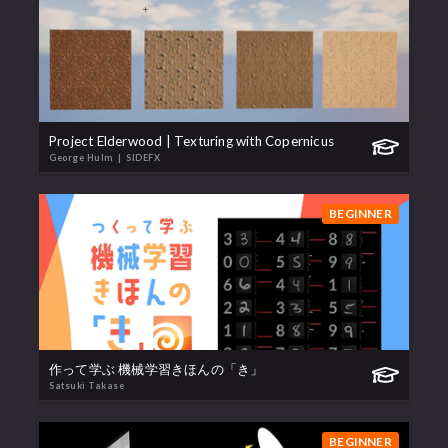
Project Elderwood | Texturing with Copernicus
George Hulm
| SIDEFX
BEGINNER
作って学ぶ 機械学習きほんの「き」
Satsuki Takase
BEGINNER