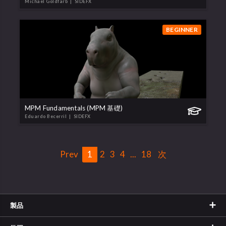
Michael Goldfarb
| SIDEFX
BEGINNER
MPM Fundamentals (MPM 基礎)
Eduardo Becerril
| SIDEFX
Prev
1
2
3
4
...
18
次
製品