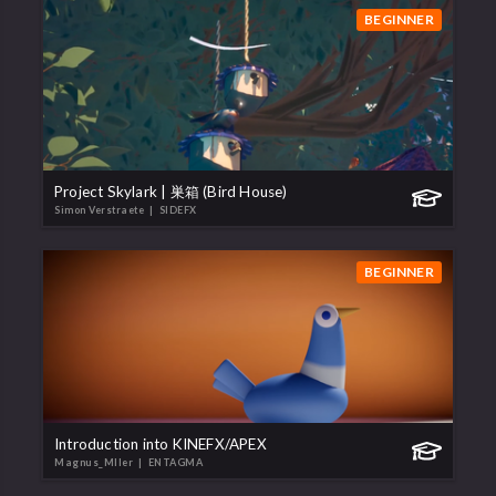
BEGINNER
Project Skylark | 巣箱 (Bird House)
Simon Verstraete
| SIDEFX
BEGINNER
Introduction into KINEFX/APEX
Magnus_Mller
| ENTAGMA