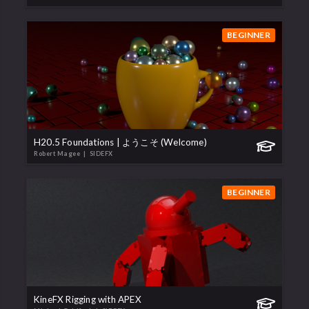
BEGINNER
H20.5 Foundations | ようこそ (Welcome)
Robert Magee
| SIDEFX
BEGINNER
KineFX Rigging with APEX