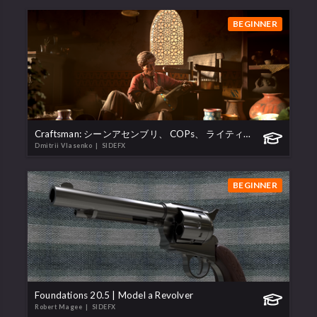
BEGINNER
Craftsman: シーンアセンブリ、 COPs、 ライティング & ルックデブ
Dmitrii Vlasenko
| SIDEFX
BEGINNER
Foundations 20.5 | Model a Revolver
Robert Magee
| SIDEFX