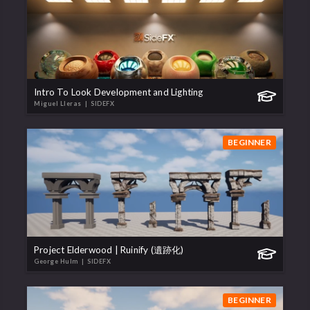
Intro To Look Development and Lighting
Miguel Lleras
| SIDEFX
BEGINNER
Project Elderwood | Ruinify (遺跡化)
George Hulm
| SIDEFX
BEGINNER