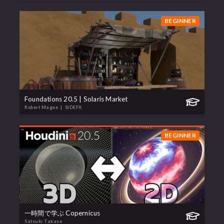
BEGINNER
Foundations 20.5 | Solaris Market
Robert Magee
| SIDEFX
BEGINNER
一時間で学ぶ Copernicus
Satsuki Takase