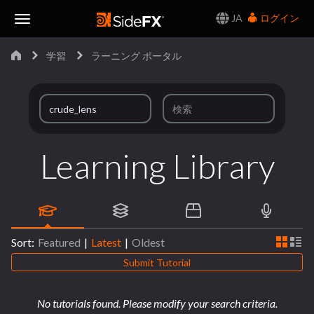
JA
ログイン
Toggle
学習
ラーニング ポータル
Navigation
Learning Library
Sort:
Featured
|
Latest
|
Oldest
Submit Tutorial
No tutorials found. Please modify your search criteria.