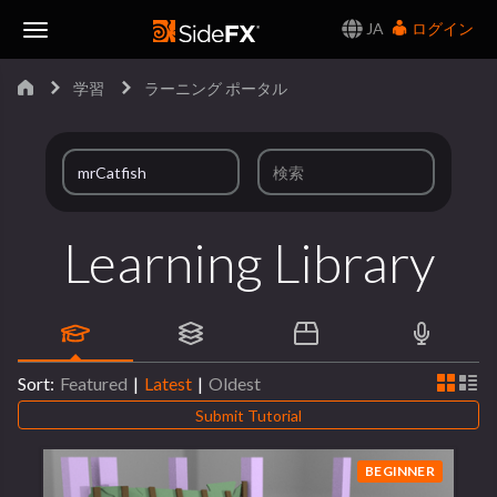
JA
ログイン
Toggle
学習
ラーニング ポータル
Navigation
Learning Library
Sort:
Featured
|
Latest
|
Oldest
Submit Tutorial
BEGINNER