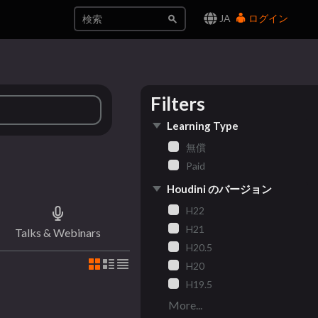
JA
ログイン
Filters
Learning Type
無償
Paid
Houdini のバージョン
H22
H21
Talks & Webinars
H20.5
H20
H19.5
More...