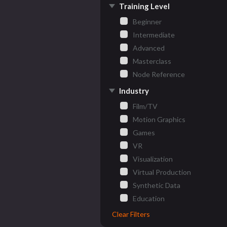
Training Level
Beginner
Intermediate
Advanced
Masterclass
Node Reference
Industry
Film/TV
Motion Graphics
Games
VR
Visualization
Virtual Production
Synthetic Data
Education
Clear Filters