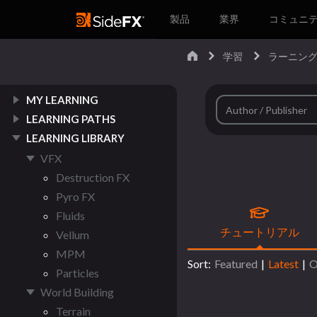
製品
業界
コミュニ
学習
ラーニング
MY LEARNING
LEARNING PATHS
LEARNING LIBRARY
VFX
Destruction FX
Pyro FX
Fluids
チュートリアル
Vellum
MPM
Sort:
Featured
|
Latest
|
O
Particles
World Building
Terrain