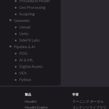
Procedural Model
Geo Processing
Sculpting
Gamedev
Unreal
Unity
SideFX Labs
Pipeline & AI
PDG
AI & ML
Digital Assets
VEX
Python
製品
学習
Houdini
ラーニング ポータル
Houdini Engine
コンテンツライブラリ