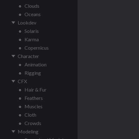
Clouds
Oceans
Lookdev
Solaris
Karma
Copernicus
Character
Animation
Rigging
CFX
Hair & Fur
Feathers
Muscles
Cloth
Crowds
Modeling