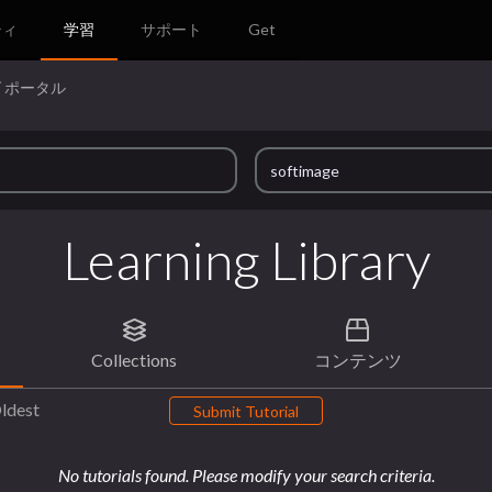
ティ
学習
サポート
Get
 ポータル
Learning Library
Collections
コンテンツ
ldest
Submit Tutorial
No tutorials found. Please modify your search criteria.