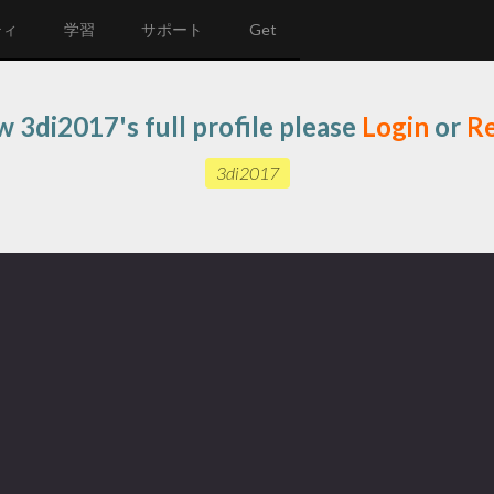
ティ
学習
サポート
Get
w 3di2017's full profile please
Login
or
Re
3di2017