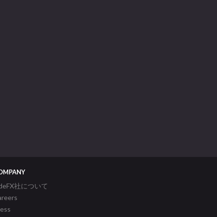
OMPANY
ideFX社について
areers
ress