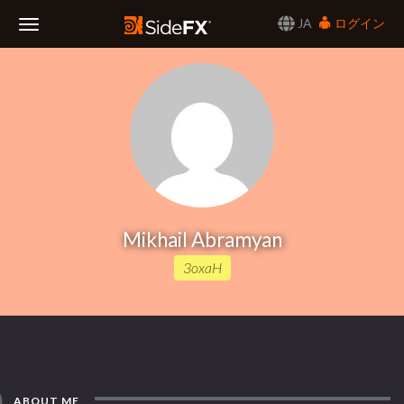
JA
ログイン
Toggle
Navigation
Mikhail Abramyan
3oxaH
ABOUT ME