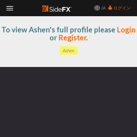
JA
ログイン
Toggle
To view Ashen's full profile please
Login
Navigation
or
Register
.
Ashen