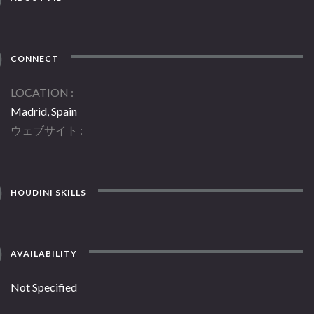
CONNECT
LOCATION
Madrid, Spain
ウェブサイト
HOUDINI SKILLS
AVAILABILITY
Not Specified