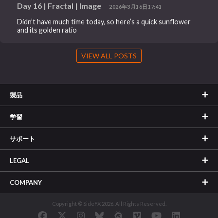
Day 16 | Fractal | Image
2026年3月16日17:41
Didn’t have much time today, so here’s a quick sunflower
and its golden ratio
VIEW ALL POSTS
製品
学習
サポート
LEGAL
COMPANY
Copyright © SideFX 2026. All Rights Reserved.