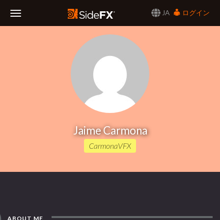
JA
ログイン
Toggle
Navigation
Jaime Carmona
CarmonaVFX
ABOUT ME