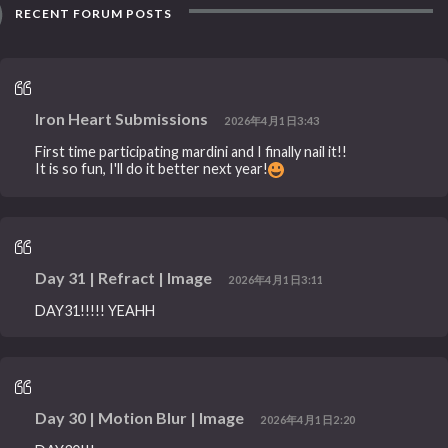
RECENT FORUM POSTS
Iron Heart Submissions
2026年4月1日3:43
First time participating mardini and I finally nail it!!
It is so fun, I'll do it better next year!
Day 31 | Refract | Image
2026年4月1日3:11
DAY31!!!!! YEAHH
Day 30 | Motion Blur | Image
2026年4月1日2:20