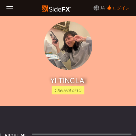
JA
ログイン
Toggle
Navigation
YI-TING LAI
ChelseaLai10
ABOUT ME