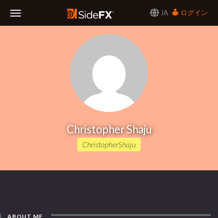
JA
ログイン
Toggle
Navigation
Christopher Shaju
ChristopherShaju
ABOUT ME