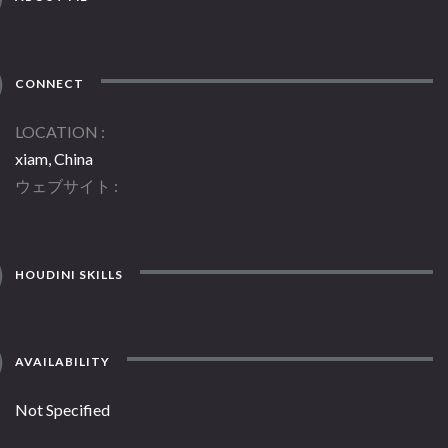
CONNECT
LOCATION
xiam, China
ウェブサイト
HOUDINI SKILLS
AVAILABILITY
Not Specified