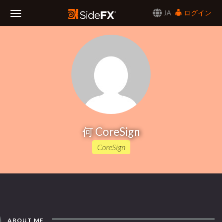
JA
ログイン
Toggle
Navigation
何 CoreSign
CoreSign
ABOUT ME