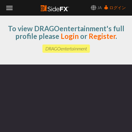
JA
ログイン
Toggle
To view DRAGOentertainment's full
Navigation
profile please
Login
or
Register
.
DRAGOentertainment