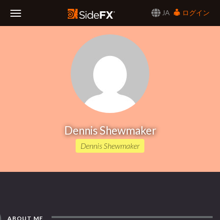
JA
ログイン
Toggle
Navigation
Dennis Shewmaker
Dennis Shewmaker
ABOUT ME