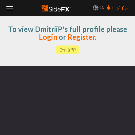
JA
ログイン
Toggle
To view DmitriiP's full profile please
Navigation
Login
or
Register
.
DmitriiP