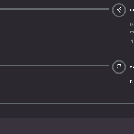
C
L
AV
N