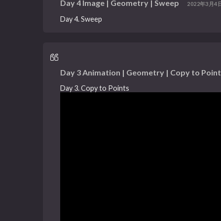
Day 4 Image | Geometry | Sweep
2022年3月4日
Day 4. Sweep
Day 3 Animation | Geometry | Copy to Poin
Day 3. Copy to Points