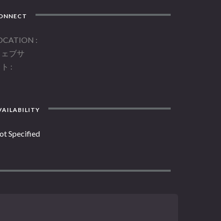
ONNECT
OCATION
ウェブサ
イト
AILABILITY
ot Specified