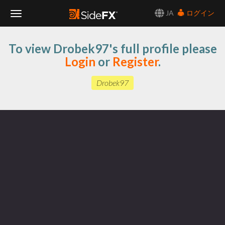
JA
ログイン
Toggle
To view Drobek97's full profile please
Navigation
Login
or
Register
.
Drobek97