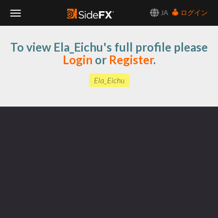
JA
ログイン
Toggle
To view Ela_Eichu's full profile please
Navigation
Login
or
Register
.
Ela_Eichu