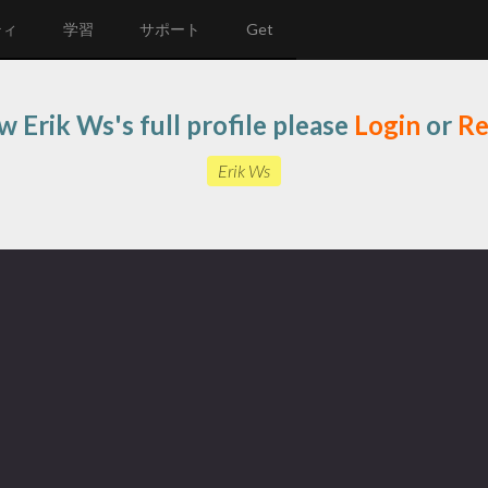
ティ
学習
サポート
Get
w Erik Ws's full profile please
Login
or
Re
Erik Ws