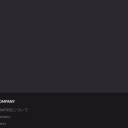
OMPANY
ideFX社について
areers
ress