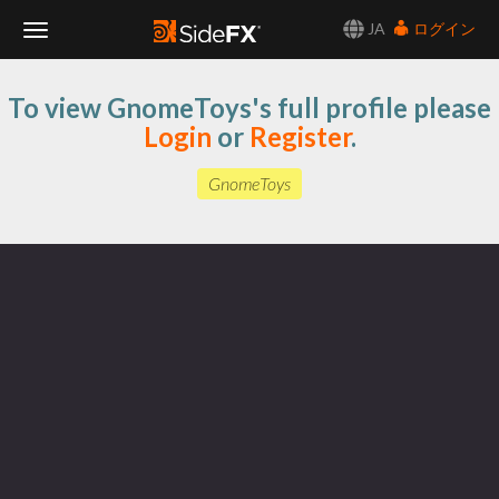
JA
ログイン
Toggle
To view GnomeToys's full profile please
Navigation
Login
or
Register
.
GnomeToys