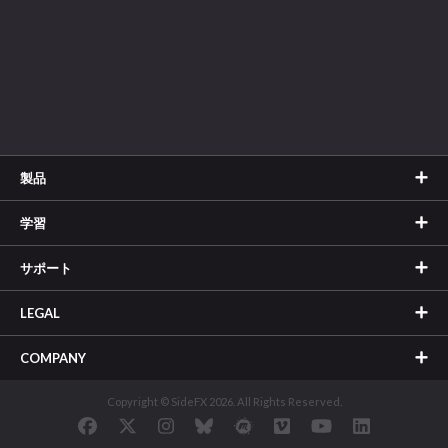
製品
学習
サポート
LEGAL
COMPANY
Copyright © SideFX 2026. All Rights Reserved.