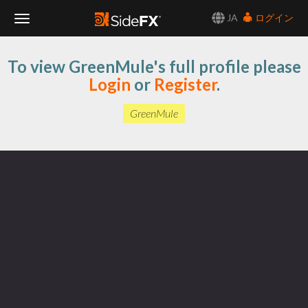
JA
ログイン
Toggle
To view GreenMule's full profile please
Navigation
Login
or
Register
.
GreenMule