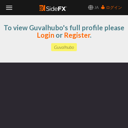
JA
ログイン
Toggle
To view Guvalhubo's full profile please
Navigation
Login
or
Register
.
Guvalhubo